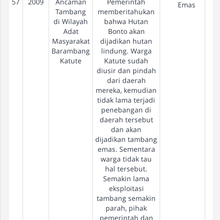
57
2009
Ancaman
Pemerintah
Emas
Tambang
memberitahukan
di Wilayah
bahwa Hutan
Adat
Bonto akan
Masyarakat
dijadikan hutan
Barambang
lindung. Warga
Katute
Katute sudah
diusir dan pindah
dari daerah
mereka, kemudian
tidak lama terjadi
penebangan di
daerah tersebut
dan akan
dijadikan tambang
emas. Sementara
warga tidak tau
hal tersebut.
Semakin lama
eksploitasi
tambang semakin
parah, pihak
pemerintah dan