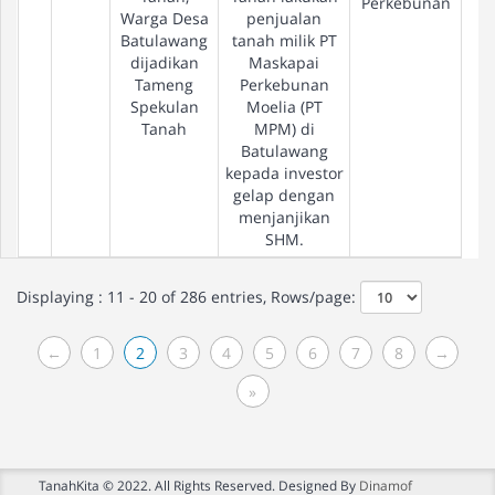
Perkebunan
Warga Desa
penjualan
Batulawang
tanah milik PT
dijadikan
Maskapai
Tameng
Perkebunan
Spekulan
Moelia (PT
Tanah
MPM) di
Batulawang
kepada investor
gelap dengan
menjanjikan
SHM.
Displaying : 11 - 20 of 286 entries, Rows/page:
←
1
2
3
4
5
6
7
8
→
»
TanahKita © 2022. All Rights Reserved. Designed By
Dinamof