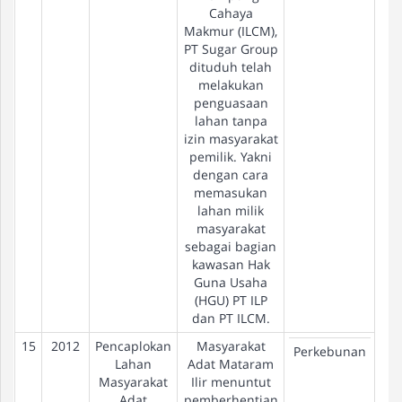
Cahaya
Makmur (ILCM),
PT Sugar Group
dituduh telah
melakukan
penguasaan
lahan tanpa
izin masyarakat
pemilik. Yakni
dengan cara
memasukan
lahan milik
masyarakat
sebagai bagian
kawasan Hak
Guna Usaha
(HGU) PT ILP
dan PT ILCM.
15
2012
Pencaplokan
Masyarakat
Pe
Perkebunan
Lahan
Adat Mataram
Masyarakat
Ilir menuntut
Adat
pemberhentian