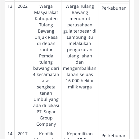
13
2022
Warga
Warga Tulang
Pe
Perkebunan
Masyarakat
Bawang
Kabupaten
menuntut
Tulang
perusahaan
Bawang
gula terbesar di
Unjuk Rasa
Lampung itu
di depan
melakukan
kantor
pengukuran
Pemda
ulang lahan
tulang
dan
bawang dari
mengembalikan
4 kecamatan
lahan seluas
atas
16.000 hektar
sengketa
milik warga
tanah
Umbul yang
ada di lokasi
PT. Sugar
Group
Company
14
2017
Konflik
Kepemilikan
Pe
Perkebunan