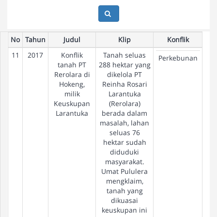
No
Tahun
Judul
Klip
Konflik
11
2017
Konflik
Tanah seluas
Pe
Perkebunan
tanah PT
288 hektar yang
Rerolara di
dikelola PT
Hokeng,
Reinha Rosari
milik
Larantuka
Keuskupan
(Rerolara)
Larantuka
berada dalam
masalah, lahan
seluas 76
hektar sudah
diduduki
masyarakat.
Umat Pululera
mengklaim,
tanah yang
dikuasai
keuskupan ini