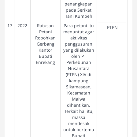
penangkapan
pada Serikat
Tani Kumpeh
17
2022
Ratusan
Para petani itu
Pe
PTPN
Petani
menuntut agar
Robohkan
aktivitas
Gerbang
penggusuran
Kantor
yang dilakukan
Bupati
oleh PT
Enrekang
Perkebunan
Nusantara
(PTPN) XIV di
kampung
Sikamasean,
Kecamatan
Maiwa
dihentikan.
Terkait hal itu,
massa
mendesak
untuk bertemu
Bupati