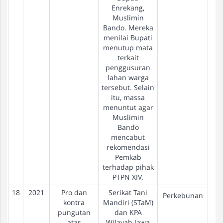
Enrekang,
Muslimin
Bando. Mereka
menilai Bupati
menutup mata
terkait
penggusuran
lahan warga
tersebut. Selain
itu, massa
menuntut agar
Muslimin
Bando
mencabut
rekomendasi
Pemkab
terhadap pihak
PTPN XIV.
18
2021
Pro dan
Serikat Tani
Pe
Perkebunan
kontra
Mandiri (STaM)
pungutan
dan KPA
atas
Wilayah Jawa