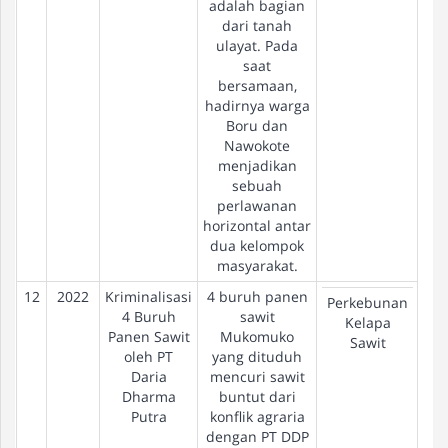
adalah bagian
dari tanah
ulayat. Pada
saat
bersamaan,
hadirnya warga
Boru dan
Nawokote
menjadikan
sebuah
perlawanan
horizontal antar
dua kelompok
masyarakat.
12
2022
Kriminalisasi
4 buruh panen
Pe
Perkebunan
4 Buruh
sawit
Kelapa
Panen Sawit
Mukomuko
Sawit
oleh PT
yang dituduh
Daria
mencuri sawit
Dharma
buntut dari
Putra
konflik agraria
dengan PT DDP