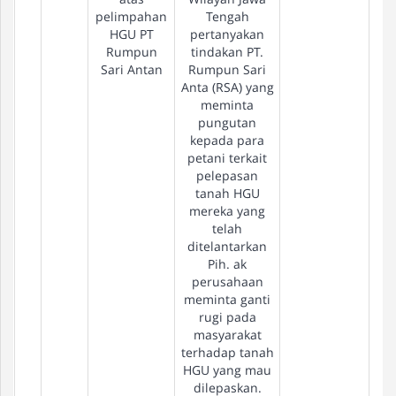
pelimpahan
Tengah
HGU PT
pertanyakan
Rumpun
tindakan PT.
Sari Antan
Rumpun Sari
Anta (RSA) yang
meminta
pungutan
kepada para
petani terkait
pelepasan
tanah HGU
mereka yang
telah
ditelantarkan
Pih. ak
perusahaan
meminta ganti
rugi pada
masyarakat
terhadap tanah
HGU yang mau
dilepaskan.