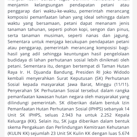
menjamin kelangsungan pendapatan petani atau
penggarap dari waktu-ke-waktu, pemerintah merancang
komposisi pemanfaatan lahan yang ideal sehingga dalam
waktu yang bersamaan, petani dapat menanam jenis
tanaman tahunan, seperti pohon kopi, sengon dan pinus,
serta tanaman musiman, seperti nanas dan jagung.
Sementara untuk menjaga kecukupan pendapatan petani
atau penggarap, pemerintah merancang komposisi bagi-
hasil yang adil sehingga keuntungan hasil pengelolaan
budidaya di lahan perhutanan sosial lebih dinikmati oleh
petani. Sementara itu, dengan bertempat di Taman Hutan
Raya Ir. H. Djuanda Bandung, Presiden RI Joko Widodo
kembali menyerahkan Surat Keputusan (SK) Perhutanan
Sosial kepada masyarakat Jawa Barat, Minggu (11/11).
Penyerahan SK Perhutanan Sosial tersebut dalam rangka
pemanfaatan kawasan hutan negara oleh masyarakat yang
dilindungi pemerintah. SK diberikan dalam bentuk Izin
Pemanfaatan Hutan Perhutanan Sosial (IPHPS) sebanyak 14
Unit SK IPHPS, seluas 2.943 ha untuk 2.252 Kepala
Keluarga (KK). Selain itu, SK juga diberikan dalam bentuk
skema Pengakuan dan Perlindungan Kemitraan Kehutanan
(KULIN KK) sejumlah 23 Unit SK Kulin KK dengan luas 5.674