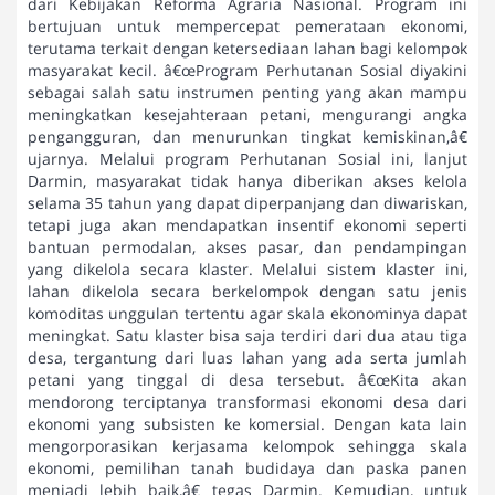
dari Kebijakan Reforma Agraria Nasional. Program ini
bertujuan untuk mempercepat pemerataan ekonomi,
terutama terkait dengan ketersediaan lahan bagi kelompok
masyarakat kecil. â€œProgram Perhutanan Sosial diyakini
sebagai salah satu instrumen penting yang akan mampu
meningkatkan kesejahteraan petani, mengurangi angka
pengangguran, dan menurunkan tingkat kemiskinan,â€
ujarnya. Melalui program Perhutanan Sosial ini, lanjut
Darmin, masyarakat tidak hanya diberikan akses kelola
selama 35 tahun yang dapat diperpanjang dan diwariskan,
tetapi juga akan mendapatkan insentif ekonomi seperti
bantuan permodalan, akses pasar, dan pendampingan
yang dikelola secara klaster. Melalui sistem klaster ini,
lahan dikelola secara berkelompok dengan satu jenis
komoditas unggulan tertentu agar skala ekonominya dapat
meningkat. Satu klaster bisa saja terdiri dari dua atau tiga
desa, tergantung dari luas lahan yang ada serta jumlah
petani yang tinggal di desa tersebut. â€œKita akan
mendorong terciptanya transformasi ekonomi desa dari
ekonomi yang subsisten ke komersial. Dengan kata lain
mengorporasikan kerjasama kelompok sehingga skala
ekonomi, pemilihan tanah budidaya dan paska panen
menjadi lebih baik,â€ tegas Darmin. Kemudian, untuk