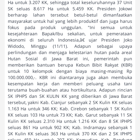
Ha untuk 3.207 KK, sehingga total keseluruhannya 37 Unit
SK seluas 8.617 Ha untuk 5.459 KK. Presiden Jokowi
berharap lahan tersebut betul-betul dimanfaatkan
masyarakat untuk hal yang lebih produktif dan juga harus
fokus pada produk unggulan. "Ini semua untuk
kesejahteraan Bapak/Ibu sekalian, untuk pemerataan
ekonomi di seluruh Indonesia,â€ ujar Presiden Joko
Widodo, Minggu (11/11). Adapun sebagai upaya
perlindungan dan menjaga kelestarian hutan pada areal
Hutan Sosial di Jawa Barat ini, pemerintah pun
memberikan bantuan berupa Kebun Bibit Rakyat (KBR)
untuk 10 kelompok dengan biaya masing-masing Rp
100.000.000,-. KBR ini diantaranya juga akan membuka
kesempatan kerja dan memberi peluang usaha tani
terutama buah-buahan atau hortikultura. Adapun rincian
SK IPHPS dan SK KULIN KK yang diberikan di Jawa Barat
tersebut, yakni Kab. Cianjur sebanyak 2 SK Kulin KK seluas
1.163 Ha untuk 346 KK; Kab. Cirebon sebanyak 1 SK Kulin
KK seluas 103 Ha untuk 73 KK; Kab. Garut sebanyak 11 SK
Kulin KK seluas 2.310 Ha untuk 1.216 KK dan 8 SK IPHPS
seluas 861 Ha untuk 902 KK; Kab. Indramayu sebanyak 1
SK Kulin KK seluas 363 Ha untuk 370 KK dan 2 SK IPHPS
seluas 450 Ha untuk 297 KK; Kemudian, Kab. Bandung