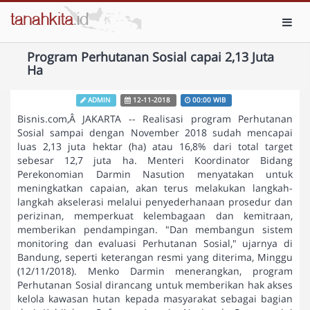
Toggl
Program Perhutanan Sosial capai 2,13 Juta
Ha
ADMIN
12-11-2018
00:00 WIB
Bisnis.com,Â JAKARTA -- Realisasi program Perhutanan
Sosial sampai dengan November 2018 sudah mencapai
luas 2,13 juta hektar (ha) atau 16,8% dari total target
sebesar 12,7 juta ha. Menteri Koordinator Bidang
Perekonomian Darmin Nasution menyatakan untuk
meningkatkan capaian, akan terus melakukan langkah-
langkah akselerasi melalui penyederhanaan prosedur dan
perizinan, memperkuat kelembagaan dan kemitraan,
memberikan pendampingan. "Dan membangun sistem
monitoring dan evaluasi Perhutanan Sosial," ujarnya di
Bandung, seperti keterangan resmi yang diterima, Minggu
(12/11/2018). Menko Darmin menerangkan, program
Perhutanan Sosial dirancang untuk memberikan hak akses
kelola kawasan hutan kepada masyarakat sebagai bagian