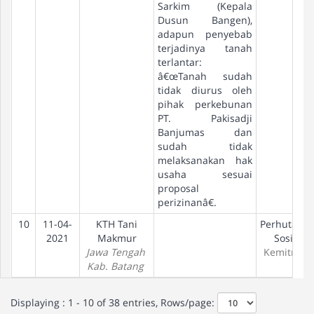
Sarkim (Kepala
Dusun Bangen),
adapun penyebab
terjadinya tanah
terlantar:
â€œTanah sudah
tidak diurus oleh
pihak perkebunan
PT. Pakisadji
Banjumas dan
sudah tidak
melaksanakan hak
usaha sesuai
proposal
perizinanâ€.
10
11-04-
KTH Tani
Perhutana
2021
Makmur
Sosial
Jawa Tengah
Kemitraan
Kab. Batang
Displaying : 1 - 10 of 38 entries, Rows/page: