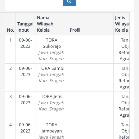
Nama
Jenis
Tanggal
Wilayah
Wilayah
No.
Input
Kelola
Profil
Kelola
1
09-06-
TORA
Tanah
2023
Sukorejo
Objek
Jawa Tengah
Reforma
Kab. Sragen
Agraria
2
09-06-
TORA Sambi
Tanah
2023
Jawa Tengah
Objek
Kab. Sragen
Reforma
Agraria
3
09-06-
TORA Jetis
Tanah
2023
Jawa Tengah
Objek
Kab. Sragen
Reforma
Agraria
4
09-06-
TORA
Tanah
2023
Jambeyan
Objek
Jawa Tengah
Reforma