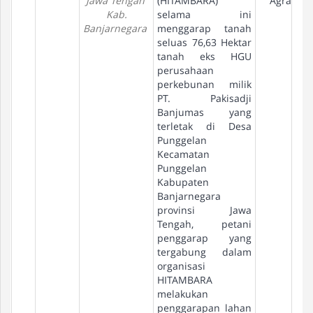
Jawa Tengah
(HITAMBARA)
Agraria
Kab.
selama ini
Banjarnegara
menggarap tanah
seluas 76,63 Hektar
tanah eks HGU
perusahaan
perkebunan milik
PT. Pakisadji
Banjumas yang
terletak di Desa
Punggelan
Kecamatan
Punggelan
Kabupaten
Banjarnegara
provinsi Jawa
Tengah, petani
penggarap yang
tergabung dalam
organisasi
HITAMBARA
melakukan
penggarapan lahan