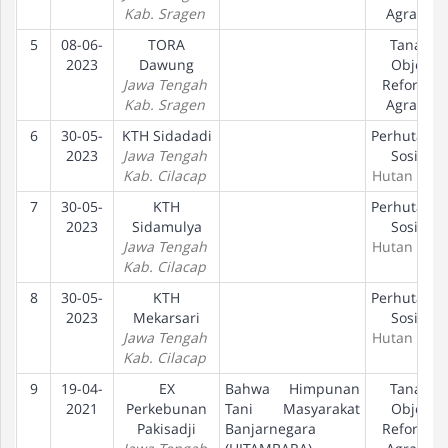
Kab. Sragen
Agraria
5
08-06-
TORA
Tanah
2023
Dawung
Objek
Jawa Tengah
Reforma
Kab. Sragen
Agraria
6
30-05-
KTH Sidadadi
Perhutana
2023
Jawa Tengah
Sosial
Kab. Cilacap
Hutan Des
7
30-05-
KTH
Perhutana
2023
Sidamulya
Sosial
Jawa Tengah
Hutan Des
Kab. Cilacap
8
30-05-
KTH
Perhutana
2023
Mekarsari
Sosial
Jawa Tengah
Hutan Des
Kab. Cilacap
9
19-04-
EX
Bahwa Himpunan
Tanah
2021
Perkebunan
Tani Masyarakat
Objek
Pakisadji
Banjarnegara
Reforma