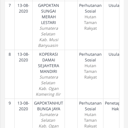
7
13-08-
GAPOKTAN
Perhutanan
Usulan
2020
SUNGAI
Sosial
MERAH
Hutan
LESTARI
Taman
Sumatera
Rakyat
Selatan
Kab. Musi
Banyuasin
8
13-08-
KOPERASI
Perhutanan
Usulan
2020
DAMAI
Sosial
SEJAHTERA
Hutan
MANDIRI
Taman
Sumatera
Rakyat
Selatan
Kab. Ogan
Komering Ilir
9
13-08-
GAPOKTANHUT
Perhutanan
Penetapan
2020
BUNGA JAYA
Sosial
Hak
Sumatera
Hutan
Selatan
Taman
Kab. Ogan
Rakyat