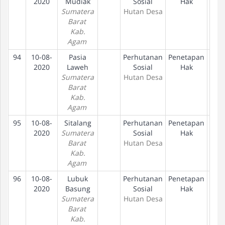
2020
Mudiak
Sosial
Hak
Sumatera
Hutan Desa
Barat
Kab.
Agam
94
10-08-
Pasia
Perhutanan
Penetapan
D
2020
Laweh
Sosial
Hak
Sumatera
Hutan Desa
Barat
Kab.
Agam
95
10-08-
Sitalang
Perhutanan
Penetapan
D
2020
Sumatera
Sosial
Hak
Barat
Hutan Desa
Kab.
Agam
96
10-08-
Lubuk
Perhutanan
Penetapan
D
2020
Basung
Sosial
Hak
Sumatera
Hutan Desa
Barat
Kab.