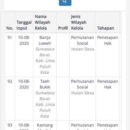
Nama
Jenis
Tanggal
Wilayah
Wilayah
No.
Input
Kelola
Profil
Kelola
Tahapan
91
10-08-
Banja
Perhutanan
Penetapan
D
2020
Loweh
Sosial
Hak
Sumatera
Hutan Desa
Barat
Kab. Lima
Puluh
Kota
92
10-08-
Taeh
Perhutanan
Penetapan
D
2020
Bukik
Sosial
Hak
Sumatera
Hutan Desa
Barat
Kab. Lima
Puluh
Kota
93
10-08-
Kamang
Perhutanan
Penetapan
D