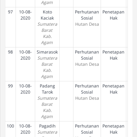
Agam
97
10-08-
Koto
Perhutanan
Penetapan
D
2020
Kaciak
Sosial
Hak
Sumatera
Hutan Desa
Barat
Kab.
Agam
98
10-08-
Simarasok
Perhutanan
Penetapan
D
2020
Sumatera
Sosial
Hak
Barat
Hutan Desa
Kab.
Agam
99
10-08-
Padang
Perhutanan
Penetapan
D
2020
Tarok
Sosial
Hak
Sumatera
Hutan Desa
Barat
Kab.
Agam
100
10-08-
Pagadih
Perhutanan
Penetapan
D
2020
Sumatera
Sosial
Hak