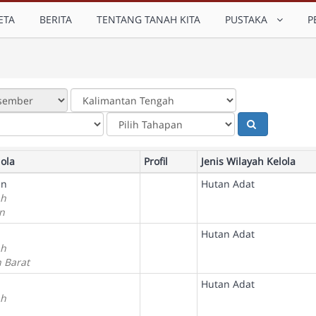
ETA
BERITA
TENTANG TANAH KITA
PUSTAKA
P
ola
Profil
Jenis Wilayah Kelola
en
Hutan Adat
ah
an
Hutan Adat
ah
 Barat
Hutan Adat
ah