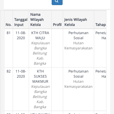
Nama
Tanggal
Wilayah
Jenis Wilayah
No.
Input
Kelola
Profil
Kelola
Tahapan
81
11-08-
KTH CITRA
Perhutanan
Penetapan
2020
MAJU
Sosial
Hak
Kepulauan
Hutan
Bangka
Kemasyarakatan
Belitung
Kab.
Bangka
82
11-08-
KTH
Perhutanan
Penetapan
2020
SUKSES
Sosial
Hak
MAKMUR
Hutan
Kepulauan
Kemasyarakatan
Bangka
Belitung
Kab.
Bangka