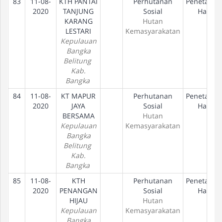
83
11-08-
KTH PANTAI
Perhutanan
Penetapan
2020
TANJUNG
Sosial
Hak
KARANG
Hutan
LESTARI
Kemasyarakatan
Kepulauan
Bangka
Belitung
Kab.
Bangka
84
11-08-
KT MAPUR
Perhutanan
Penetapan
2020
JAYA
Sosial
Hak
BERSAMA
Hutan
Kepulauan
Kemasyarakatan
Bangka
Belitung
Kab.
Bangka
85
11-08-
KTH
Perhutanan
Penetapan
2020
PENANGAN
Sosial
Hak
HIJAU
Hutan
Kepulauan
Kemasyarakatan
Bangka