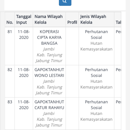
Tanggal
Nama Wilayah
Jenis Wilayah
No.
Input
Kelola
Profil
Kelola
Tahap
81
11-08-
KOPERASI
Perhutanan
Peneta
2020
CIPTA KARYA
Sosial
Hak
BANGSA
Hutan
Jambi
Kemasyarakatan
Kab. Tanjung
Jabung Timur
82
11-08-
GAPOKTANHUT
Perhutanan
Peneta
2020
WONO LESTARI
Sosial
Hak
Jambi
Hutan
Kab. Tanjung
Kemasyarakatan
Jabung Timur
83
11-08-
GAPOKTANHUT
Perhutanan
Peneta
2020
CATUR RAHAYU
Sosial
Hak
Jambi
Hutan
Kab. Tanjung
Kemasyarakatan
Jabung Timur