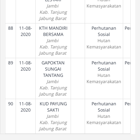
Jambi
Kemasyarakatan
Kab. Tanjung
Jabung Barat
88
11-08-
KTH MANDIRI
Perhutanan
Peneta
2020
BERSAMA
Sosial
Hak
Jambi
Hutan
Kab. Tanjung
Kemasyarakatan
Jabung Barat
89
11-08-
GAPOKTAN
Perhutanan
Peneta
2020
SUNGAI
Sosial
Hak
TANTANG
Hutan
Jambi
Kemasyarakatan
Kab. Tanjung
Jabung Barat
90
11-08-
KUD PAYUNG
Perhutanan
Peneta
2020
SAKTI
Sosial
Hak
Jambi
Hutan
Kab. Tanjung
Kemasyarakatan
Jabung Barat