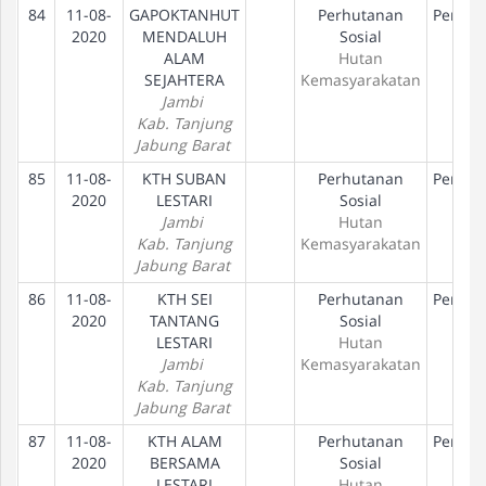
84
11-08-
GAPOKTANHUT
Perhutanan
Peneta
2020
MENDALUH
Sosial
Hak
ALAM
Hutan
SEJAHTERA
Kemasyarakatan
Jambi
Kab. Tanjung
Jabung Barat
85
11-08-
KTH SUBAN
Perhutanan
Peneta
2020
LESTARI
Sosial
Hak
Jambi
Hutan
Kab. Tanjung
Kemasyarakatan
Jabung Barat
86
11-08-
KTH SEI
Perhutanan
Peneta
2020
TANTANG
Sosial
Hak
LESTARI
Hutan
Jambi
Kemasyarakatan
Kab. Tanjung
Jabung Barat
87
11-08-
KTH ALAM
Perhutanan
Peneta
2020
BERSAMA
Sosial
Hak
LESTARI
Hutan