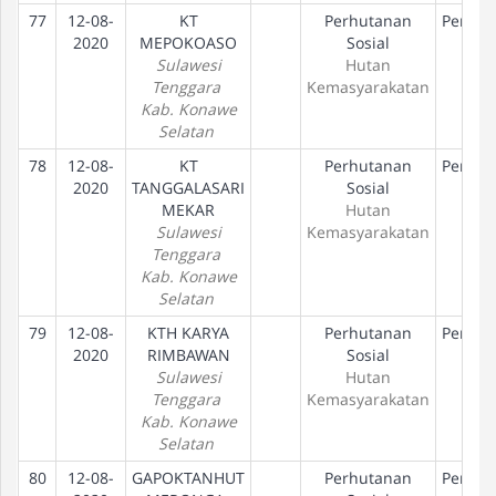
77
12-08-
KT
Perhutanan
Peneta
2020
MEPOKOASO
Sosial
Hak
Sulawesi
Hutan
Tenggara
Kemasyarakatan
Kab. Konawe
Selatan
78
12-08-
KT
Perhutanan
Peneta
2020
TANGGALASARI
Sosial
Hak
MEKAR
Hutan
Sulawesi
Kemasyarakatan
Tenggara
Kab. Konawe
Selatan
79
12-08-
KTH KARYA
Perhutanan
Peneta
2020
RIMBAWAN
Sosial
Hak
Sulawesi
Hutan
Tenggara
Kemasyarakatan
Kab. Konawe
Selatan
80
12-08-
GAPOKTANHUT
Perhutanan
Peneta