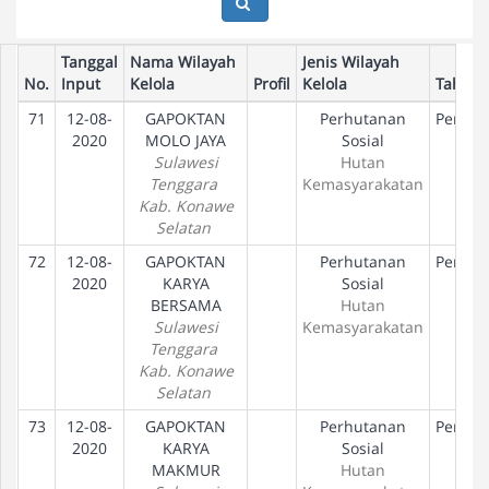
Tanggal
Nama Wilayah
Jenis Wilayah
No.
Input
Kelola
Profil
Kelola
Tahap
71
12-08-
GAPOKTAN
Perhutanan
Peneta
2020
MOLO JAYA
Sosial
Hak
Sulawesi
Hutan
Tenggara
Kemasyarakatan
Kab. Konawe
Selatan
72
12-08-
GAPOKTAN
Perhutanan
Peneta
2020
KARYA
Sosial
Hak
BERSAMA
Hutan
Sulawesi
Kemasyarakatan
Tenggara
Kab. Konawe
Selatan
73
12-08-
GAPOKTAN
Perhutanan
Peneta
2020
KARYA
Sosial
Hak
MAKMUR
Hutan