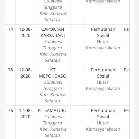
Sulawesi
Kemasyarakatan
Tenggara
Kab. Konawe
Selatan
74
12-08-
GAPOKTAN
Perhutanan
Peneta
2020
KARYA TANI
Sosial
Hak
Sulawesi
Hutan
Tenggara
Kemasyarakatan
Kab. Konawe
Selatan
75
12-08-
KT
Perhutanan
Peneta
2020
MEPOKOASO
Sosial
Hak
Sulawesi
Hutan
Tenggara
Kemasyarakatan
Kab. Konawe
Selatan
76
12-08-
KT SAMATURU
Perhutanan
Peneta
2020
Sulawesi
Sosial
Hak
Tenggara
Hutan
Kab. Konawe
Kemasyarakatan
Selatan