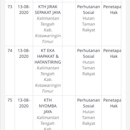
73
13-08-
KTH JIRAK
Perhutanan
Penetapan
2020
SEPAKAT JAYA
Sosial
Hak
Kalimantan
Hutan
Tengah
Taman
Kab.
Rakyat
Kotawaringin
Timur
74
13-08-
KT EKA
Perhutanan
Penetapan
2020
HAPAKAT &
Sosial
Hak
HATANTIRING
Hutan
Kalimantan
Taman
Tengah
Rakyat
Kab.
Kotawaringin
Timur
75
13-08-
KTH
Perhutanan
Penetapan
2020
NYOMBA
Sosial
Hak
JAYA
Hutan
Kalimantan
Taman
Tengah
Rakyat
Kab.