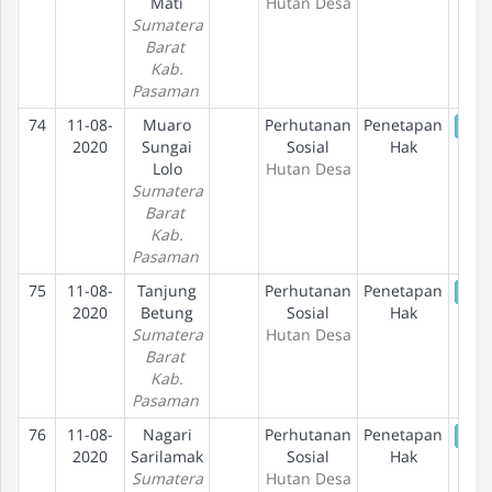
Mati
Hutan Desa
Sumatera
Barat
Kab.
Pasaman
74
11-08-
Muaro
Perhutanan
Penetapan
De
2020
Sungai
Sosial
Hak
Lolo
Hutan Desa
Sumatera
Barat
Kab.
Pasaman
75
11-08-
Tanjung
Perhutanan
Penetapan
De
2020
Betung
Sosial
Hak
Sumatera
Hutan Desa
Barat
Kab.
Pasaman
76
11-08-
Nagari
Perhutanan
Penetapan
De
2020
Sarilamak
Sosial
Hak
Sumatera
Hutan Desa