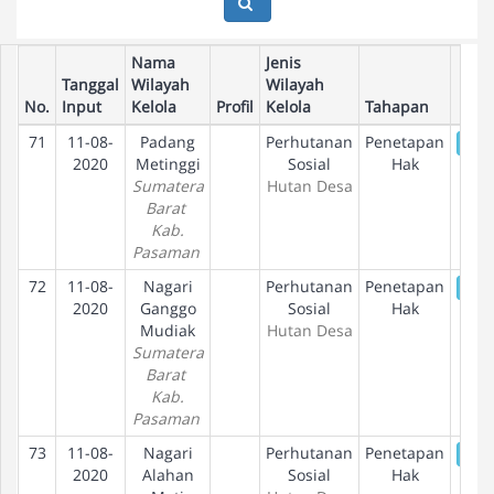
Nama
Jenis
Tanggal
Wilayah
Wilayah
No.
Input
Kelola
Profil
Kelola
Tahapan
71
11-08-
Padang
Perhutanan
Penetapan
De
2020
Metinggi
Sosial
Hak
Sumatera
Hutan Desa
Barat
Kab.
Pasaman
72
11-08-
Nagari
Perhutanan
Penetapan
De
2020
Ganggo
Sosial
Hak
Mudiak
Hutan Desa
Sumatera
Barat
Kab.
Pasaman
73
11-08-
Nagari
Perhutanan
Penetapan
De
2020
Alahan
Sosial
Hak