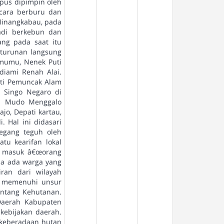
apus dipimpin oleh
cara berburu dan
Minangkabau, pada
adi berkebun dan
ng pada saat itu
eturunan langsung
emumu, Nenek Puti
diami Renah Alai.
uti Pemuncak Alam
 Singo Negaro di
ti Mudo Menggalo
jo, Depati kartau,
. Hal ini didasari
pegang teguh oleh
tu kearifan lokal
a masuk â€œorang
ila ada warga yang
ran dari wilayah
h memenuhi unsur
ntang Kehutanan.
Daerah Kabupaten
kebijakan daerah.
keberadaan hutan