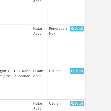
Adat
Hutan
Penetapan
Detail
Adat
Hak
engan HPH PT Rona
Hutan
Usulan
Detail
migrasi 2 Satuan
Adat
Hutan
Usulan
Detail
Adat