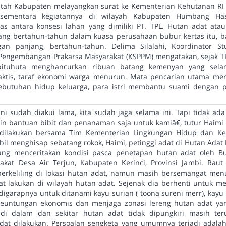
ntah Kabupaten melayangkan surat ke Kementerian Kehutanan RI d
sementara kegiatannya di wilayah Kabupaten Humbang Ha
as antara konsesi lahan yang dimiliki PT. TPL. Hutan adat at
ang bertahun-tahun dalam kuasa perusahaan bubur kertas itu, ba
gan panjang, bertahun-tahun. Delima Silalahi, Koordinator S
Pengembangan Prakarsa Masyarakat (KSPPM) mengatakan, sejak T
pituhuta menghancurkan ribuan batang kemenyan yang sela
aktis, taraf ekonomi warga menurun. Mata pencarian utama mer
butuhan hidup keluarga, para istri membantu suami dengan pe
ni sudah diakui lama, kita sudah jaga selama ini. Tapi tidak ad
lain bantuan bibit dan penanaman saja untuk kamiâ€, tutur Haimi s
t dilakukan bersama Tim Kementerian Lingkungan Hidup dan Ke
il menghisap sebatang rokok, Haimi, petinggi adat di Hutan Ada
ng menceritakan kondisi pasca penetapan hutan adat oleh Bup
akat Desa Air Terjun, Kabupaten Kerinci, Provinsi Jambi. Raut 
erkeliling di lokasi hutan adat, namun masih bersemangat men
at lakukan di wilayah hutan adat. Sejenak dia berhenti untuk 
 digarapnya untuk ditanami kayu surian ( toona sureni merr), ka
euntungan ekonomis dan menjaga zonasi lereng hutan adat yan
 di dalam dan sekitar hutan adat tidak dipungkiri masih ter
dat dilakukan. Persoalan sengketa yang umumnya terjadi adalah 