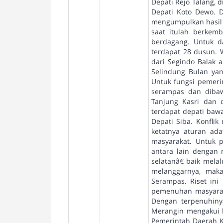
Depati Rejo Talang, 
Depati Koto Dewo. 
mengumpulkan hasil 
saat itulah berke
berdagang. Untuk d
terdapat 28 dusun. 
dari Segindo Balak 
Selindung Bulan ya
Untuk fungsi pemeri
serampas dan dibaw
Tanjung Kasri dan 
terdapat depati bawa
Depati Siba. Konflik
ketatnya aturan ad
masyarakat. Untuk 
antara lain dengan
selatanâ€ baik mel
melanggarnya, maka
Serampas. Riset in
pemenuhan masyarak
Dengan terpenuhiny
Merangin mengakui 
Pemerintah Daerah 