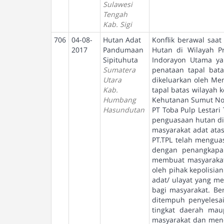
Sulawesi
Tengah
Kab. Sigi
706
04-08-
Hutan Adat
Konflik berawal saa
2017
Pandumaan
Hutan di Wilayah P
Sipituhuta
Indorayon Utama ya
Sumatera
penataan tapal bat
Utara
dikeluarkan oleh Men
Kab.
tapal batas wilayah
Humbang
Kehutanan Sumut Nomo
Hasundutan
PT Toba Pulp Lestar
penguasaan hutan di 
masyarakat adat atas
PT.TPL telah mengua
dengan penangkapa
membuat masyarakat
oleh pihak kepolisi
adat/ ulayat yang 
bagi masyarakat. Be
ditempuh penyelesa
tingkat daerah ma
masyarakat dan mene