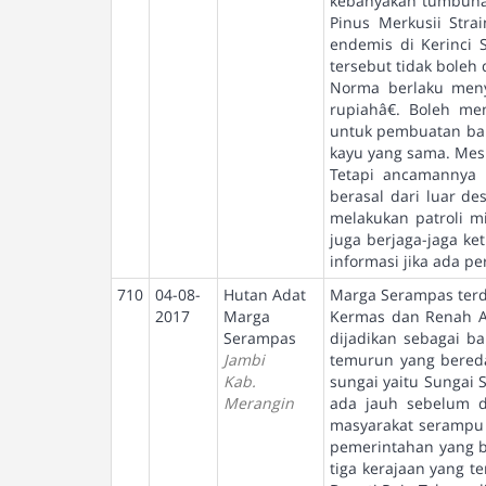
kebanyakan tumbuhan
Pinus Merkusii Stra
endemis di Kerinci 
tersebut tidak boleh
Norma berlaku meny
rupiahâ€. Boleh m
untuk pembuatan bal
kayu yang sama. Mesk
Tetapi ancamannya 
berasal dari luar d
melakukan patroli mi
juga berjaga-jaga k
informasi jika ada 
710
04-08-
Hutan Adat
Marga Serampas terdi
2017
Marga
Kermas dan Renah Al
Serampas
dijadikan sebagai b
Jambi
temurun yang bereda
Kab.
sungai yaitu Sungai
Merangin
ada jauh sebelum d
masyarakat serampu 
pemerintahan yang b
tiga kerajaan yang 