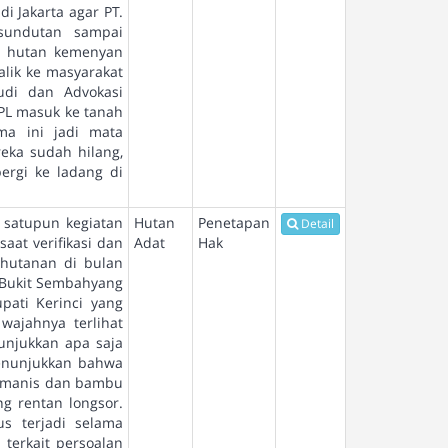
i Jakarta agar PT.
sundutan sampai
au hutan kemenyan
lik ke masyarakat
tudi dan Advokasi
PL masuk ke tanah
ma ini jadi mata
eka sudah hilang,
rgi ke ladang di
a satupun kegiatan
Hutan
Penetapan
Detail
aat verifikasi dan
Adat
Hak
hutanan di bulan
t Bukit Sembahyang
ati Kerinci yang
wajahnya terlihat
unjukkan apa saja
menunjukkan bahwa
yu manis dan bambu
g rentan longsor.
us terjadi selama
terkait persoalan