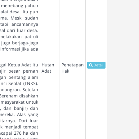
eh menebang pohon
lai desa. Itu pun
ama. Meski sudah
etapi ancamannya
l dari luar desa.
elakukan patroli
 juga berjaga-jaga
nformasi jika ada
gai Ketua Adat itu
Hutan
Penetapan
Detail
jir besar pernah
Adat
Hak
ngan bentang alam
nci Seblat (TNKS).
adangkan. Setelah
 Berenam disahkan
n masyarakat untuk
, dan banjir) dan
ereka. Alas yang
tarnya. Dari luar
ik menjadi tempat
encapai 276 ha dan