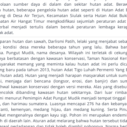
lolaan sumber daya di dalam dan sekitar hutan adat. Beraw
 hutan, beberapa pengelola hutan adat seperti di Hutan Adat
g di Desa Air Terjun, Kecamatan Siulak serta Hutan Adat Buki
atan Air Hangat Timur mengkodifikasi sejumlah peraturan ada
verbal menjadi tertulis dalam bentuk peraturan lembaga kera
k adat.
aran hutan dan sawah, Darlismi Patih, lelaki yang menjabat seba
g kondisi desa mereka beberapa tahun yang lalu. Bahwa ban
a. Pungut Mudik, nama desanya. Wilayah ini terletak di ceku
knya berbatasan dengan kawasan konservasi, Taman Nasional Keri
syarakat memang yang meminta kalau hutan adat ini perlu dic
ang baru pada tahun 2013, hutan Adat Tigo Luhah Permenti Yang
i hutan adat). Hutan yang menjadi harapan masyarakat untuk sum
i, menjaga dari bencana (longsor, erosi, dan banjir) dan su
hwal kawasan konservasi dengan versi mereka. Alas yang disebut
ncolok dibanding kawasan hutan sekitarnya. Dari luar rimb
ini menurut Pemimpin Adat Pungut Mudik menjadi tempat tinggal 
ng, dan harimau sumatera. Luasnya mencapai 276 ha dan keban
anti, kemenyan, medang hijau, dan medang kuning. Serta Pinu
akat mengenalnya dengan kayu sigi. Pohon ini merupakan endemis
h di daerah lain. Aturan adat melarang bahwa hutan tersebut tida
areal perladangan dan tidak boleh diambil pohonnya. Norma be