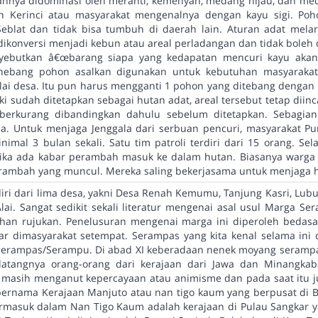
nya didominasi oleh meranti, kemenyan, medang hijau, dan med
in Kerinci atau masyarakat mengenalnya dengan kayu sigi. Po
Seblat dan tidak bisa tumbuh di daerah lain. Aturan adat mel
 dikonversi menjadi kebun atau areal perladangan dan tidak boleh
ebutkan â€œbarang siapa yang kedapatan mencuri kayu akan 
enebang pohon asalkan digunakan untuk kebutuhan masyaraka
ai desa. Itu pun harus mengganti 1 pohon yang ditebang dengan
i sudah ditetapkan sebagai hutan adat, areal tersebut tetap diin
berkurang dibandingkan dahulu sebelum ditetapkan. Sebagia
esa. Untuk menjaga Jenggala dari serbuan pencuri, masyarakat P
nimal 3 bulan sekali. Satu tim patroli terdiri dari 15 orang. Sela
etika ada kabar perambah masuk ke dalam hutan. Biasanya warg
perambah yang muncul. Mereka saling bekerjasama untuk menjaga 
ri dari lima desa, yakni Desa Renah Kemumu, Tanjung Kasri, Lubu
ai. Sangat sedikit sekali literatur mengenai asal usul Marga S
ahan rujukan. Penelusuran mengenai marga ini diperoleh bedasar
r dimasyarakat setempat. Serampas yang kita kenal selama ini 
 Serampas/Serampu. Di abad XI keberadaan nenek moyang seram
atangnya orang-orang dari kerajaan dari Jawa dan Minangkaba
masih menganut kepercayaan atau animisme dan pada saat itu 
ernama Kerajaan Manjuto atau nan tigo kaum yang berpusat di B
termasuk dalam Nan Tigo Kaum adalah kerajaan di Pulau Sangkar 