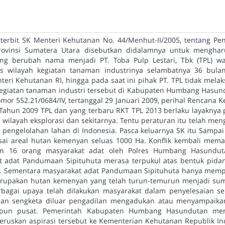
t terbit SK Menteri Kehutanan No. 44/Menhut-II/2005, tentang P
rovinsi Sumatera Utara disebutkan didalamnya untuk menghar
ng berubah nama menjadi PT. Toba Pulp Lestari, Tbk (TPL) wa
as wilayah kegiatan tanaman industrinya selambatnya 36 bula
teri Kehutanan RI, hingga pada saat ini pihak PT. TPL tidak mel
 kegiatan tanaman industri tersebut di Kabupaten Humbang Hasun
r 552.21/0684/IV, tertanggal 29 Januari 2009, perihal Rencana K
i Tahun 2009 TPL dan yang terbaru RKT TPL 2013 berlaku layakny
wilayah eksplorasi dan sekitarnya. Tentu peraturan itu telah m
 pengelolahan lahan di Indonesia. Pasca keluarnya SK itu Sampa
sai areal hutan kemenyan seluas 1000 Ha. Konflik kembali mema
n 16 orang masyarakat adat oleh Polres Humbang Hasunduta
 adat Pandumaan Sipituhuta merasa terpukul atas bentuk pida
an. Sementara masyarakat adat Pandumaan Sipituhuta hanya mem
merupakan hutan kemenyan yang telah turun-temurun menjadi s
rbagai upaya telah dilakukan masyarakat dalam penyelesaian se
ian sengketa diluar pengadilan mengadukan atau menyampaikan
upun pusat. Pemerintah Kabupaten Humbang Hasundutan men
ruskan aspirasi tersebut ke Kementerian Kehutanan Republik Ind