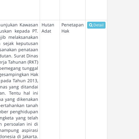
enunjukan Kawasan
Hutan
Penetapan
Detail
uskan kepada PT.
Adat
Hak
jib melaksanakan
n sejak keputusan
aksanakan penataan
dutan. Surat Dinas
erja Tahunan (RKT)
a pemegang tunggal
engesampingkan Hak
i pada Tahun 2013,
nas yang ditandai
n. Tentu hal ini
na yang dikenakan
pertahankan tanah
umber penghidupan
ngketa yang telah
 persoalan ini di
ampung aspirasi
onesia di Jakarta.