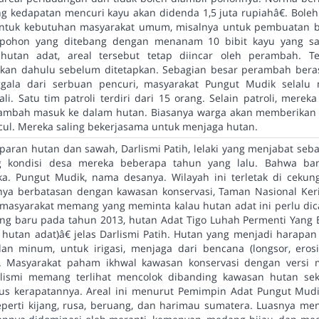
g kedapatan mencuri kayu akan didenda 1,5 juta rupiahâ€. Bol
ntuk kebutuhan masyarakat umum, misalnya untuk pembuatan ba
 pohon yang ditebang dengan menanam 10 bibit kayu yang s
 hutan adat, areal tersebut tetap diincar oleh perambah. T
kan dahulu sebelum ditetapkan. Sebagian besar perambah berasa
gala dari serbuan pencuri, masyarakat Pungut Mudik selalu m
li. Satu tim patroli terdiri dari 15 orang. Selain patroli, mereka
rambah masuk ke dalam hutan. Biasanya warga akan memberikan i
l. Mereka saling bekerjasama untuk menjaga hutan.
aran hutan dan sawah, Darlismi Patih, lelaki yang menjabat seba
g kondisi desa mereka beberapa tahun yang lalu. Bahwa ban
a. Pungut Mudik, nama desanya. Wilayah ini terletak di ceku
knya berbatasan dengan kawasan konservasi, Taman Nasional Keri
masyarakat memang yang meminta kalau hutan adat ini perlu dic
ang baru pada tahun 2013, hutan Adat Tigo Luhah Permenti Yang
 hutan adat)â€ jelas Darlismi Patih. Hutan yang menjadi harapa
an minum, untuk irigasi, menjaga dari bencana (longsor, erosi
. Masyarakat paham ikhwal kawasan konservasi dengan versi m
lismi memang terlihat mencolok dibanding kawasan hutan seki
us kerapatannya. Areal ini menurut Pemimpin Adat Pungut Mud
seperti kijang, rusa, beruang, dan harimau sumatera. Luasnya m