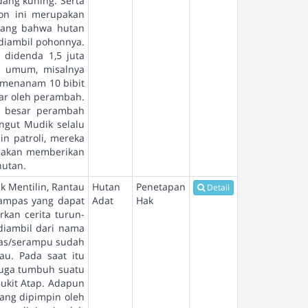
ang kuning. Serta
hon ini merupakan
arang bahwa hutan
 diambil pohonnya.
didenda 1,5 juta
t umum, misalnya
 menanam 10 bibit
car oleh perambah.
n besar perambah
ungut Mudik selalu
in patroli, mereka
a akan memberikan
hutan.
k Mentilin, Rantau
Hutan
Penetapan
Detail
erampas yang dapat
Adat
Hak
kan cerita turun-
diambil dari nama
pas/serampu sudah
u. Pada saat itu
juga tumbuh suatu
ukit Atap. Adapun
yang dipimpin oleh