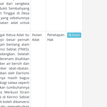
al dari sengketa
 Bukit Sembahyang
t Tinggai di Desa
t yang sebelumnya
patan adat untuk
gai Ketua Adat itu
Hutan
Penetapan
Detail
jir besar pernah
Adat
Hak
ngan bentang alam
nci Seblat (TNKS).
adangkan. Setelah
 Berenam disahkan
ber air bersih dan
mber obat-obatan.
kan oleh Darlismi
anya masih bagus
bagi satwa seperti
yakan tumbuhannya
s Merkusii Strain
 di Kerinci Seblat
k boleh dikonversi
rlaku menyebutkan