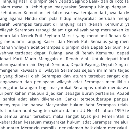
di Tanjung Kasri dipimpin oleh Depati Segindo Balak dan di Koto T
Dalam masa itu kehidupan masyarakat Serampu hidup dengan 
kehutanan. Kemudian setelah masuknya kerajaan dari Jawa dan 
mbang agama Hindu dan pola hidup masyarakat berubah menj
aerah Serampas terpusat di Tanjung Kasri (Renah Kemumu) ya
Wilayah Serampas terbagi dalam tiga wilayah yang merupakan k
antara lain Nenek Puti Segindo Mersik yang mendiami Renah K
ng mendiami Tanjung Kaseri dan Nenek Puti Senialus yang men
ntahan wilayah adat Serampas dipimpin oleh Depati Seribumi P
ahnya terdapat depati Pulang Jawa di Renah Kemumu, depati
depati Karti Mudo Menggalo di Renah Alai. Untuk depati Kar
hannyaantara lain Depati Seniudo, Depati Payung, Depati Singo ra
 mengenai kawasan di wilayah Serampas sejauh ini minim terjadi
at yang dipakai oleh Serampas dan aturan tersebut sangat di
pengawasan dan penjagaan wilayah adat Serampas memiliki sua
 mengatur larangan bagi masyarakat Serampas untuk membaw
alui pernikahan maupun dijadikan sebagai buruh pertanian. Apab
 sanksi adat akan dikenakan. Sanksi tersebutberupa pengusi
i menyimpulkan bahwa Masyarakat Hukum Adat Serampas tela
at hukum adat yang termaktub dalam UU No. 41 tahun 1999 te
a semua unsur tersebut, maka sangat layak jika Pemerintah 
keberadaan kesatuan masyarakat hukum adat Serampas melalui 
Kabupaten Merangin memiliki pengalaman baik dalam mengakui 