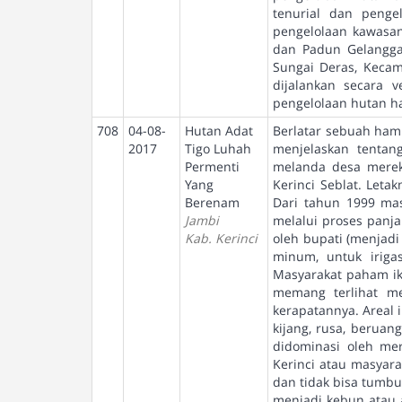
tenurial dan penge
pengelolaan kawasan
dan Padun Gelanggan
Sungai Deras, Kecam
dijalankan secara 
pengelolaan hutan ha
708
04-08-
Hutan Adat
Berlatar sebuah hamp
2017
Tigo Luhah
menjelaskan tentan
Permenti
melanda desa merek
Yang
Kerinci Seblat. Leta
Berenam
Dari tahun 1999 ma
Jambi
melalui proses panj
Kab. Kerinci
oleh bupati (menjad
minum, untuk irigas
Masyarakat paham ik
memang terlihat me
kerapatannya. Areal 
kijang, rusa, berua
didominasi oleh mer
Kerinci atau masyar
dan tidak bisa tumbu
menjadi kebun atau 