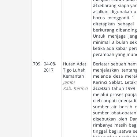
â€œbarang siapa yan
asalkan digunakan u
harus mengganti 1
ditetapkan sebagai
berkurang dibanding
Untuk menjaga Jeng
minimal 3 bulan seka
ketika ada kabar pe
perambah yang muncu
709
04-08-
Hutan Adat
Berlatar sebuah hamp
2017
Tigo Luhah
menjelaskan tentan
Kemantan
melanda desa merek
Jambi
Kerinci Seblat. Leta
Kab. Kerinci
â€œDari tahun 1999 
melalui proses panj
oleh bupati (menjadi
sumber air bersih d
sumber obat-obatan
disebutkan oleh Dar
rimbanya masih bag
tinggal bagi satwa 