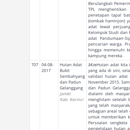
Berulangkali Pemeri
TPL menghentikan 
penetapan tapal bat
(tombak haminjon) y
adat lewat perjuan
Kelompok Studi dan 
adat Pandumaan-Si
pencarian warga. Pr
hingga memenuhi ke
kampung mereka.
707
04-08-
Hutan Adat
â€œHutan adat kita i
2017
Bukit
yang ada di sini, se
Sembahyang
validasi hutan ada
dan Padun
November 2015. Samb
Gelanggang
dan Padun Gelangga
Jambi
dialami oleh masyar
Kab. Kerinci
menghitam setelah b
yang telah masyarak
sebagian areal telah
untuk memberikan k
Persoalan sengketa
pengelolaan hutan a