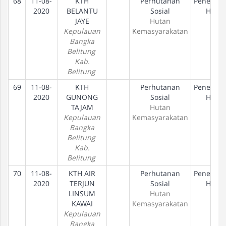
68
11-08-
KTH
Perhutanan
Penetapa
2020
BELANTU
Sosial
Hak
JAYE
Hutan
Kepulauan
Kemasyarakatan
Bangka
Belitung
Kab.
Belitung
69
11-08-
KTH
Perhutanan
Penetapa
2020
GUNONG
Sosial
Hak
TAJAM
Hutan
Kepulauan
Kemasyarakatan
Bangka
Belitung
Kab.
Belitung
70
11-08-
KTH AIR
Perhutanan
Penetapa
2020
TERJUN
Sosial
Hak
LINSUM
Hutan
KAWAI
Kemasyarakatan
Kepulauan
Bangka