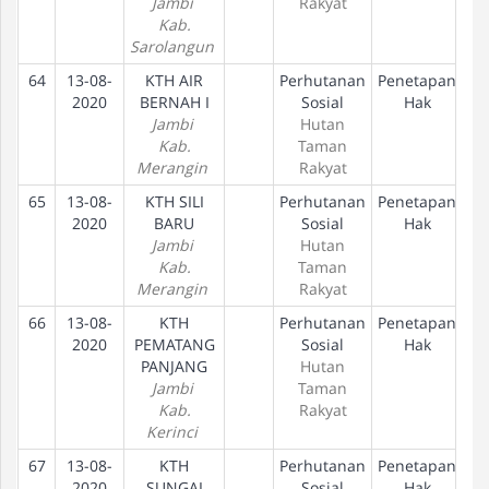
Jambi
Rakyat
Kab.
Sarolangun
64
13-08-
KTH AIR
Perhutanan
Penetapan
2020
BERNAH I
Sosial
Hak
Jambi
Hutan
Kab.
Taman
Merangin
Rakyat
65
13-08-
KTH SILI
Perhutanan
Penetapan
2020
BARU
Sosial
Hak
Jambi
Hutan
Kab.
Taman
Merangin
Rakyat
66
13-08-
KTH
Perhutanan
Penetapan
2020
PEMATANG
Sosial
Hak
PANJANG
Hutan
Jambi
Taman
Kab.
Rakyat
Kerinci
67
13-08-
KTH
Perhutanan
Penetapan
2020
SUNGAI
Sosial
Hak