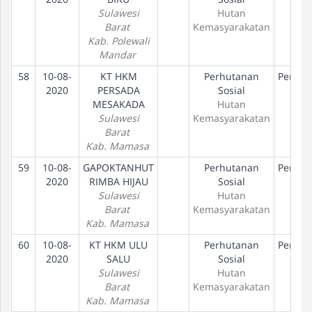
Sulawesi
Hutan
Barat
Kemasyarakatan
Kab. Polewali
Mandar
58
10-08-
KT HKM
Perhutanan
Peneta
2020
PERSADA
Sosial
Hak
MESAKADA
Hutan
Sulawesi
Kemasyarakatan
Barat
Kab. Mamasa
59
10-08-
GAPOKTANHUT
Perhutanan
Peneta
2020
RIMBA HIJAU
Sosial
Hak
Sulawesi
Hutan
Barat
Kemasyarakatan
Kab. Mamasa
60
10-08-
KT HKM ULU
Perhutanan
Peneta
2020
SALU
Sosial
Hak
Sulawesi
Hutan
Barat
Kemasyarakatan
Kab. Mamasa