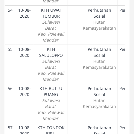
Mandar
54
10-08-
KTH UWAI
Perhutanan
Peneta
2020
TUMBUR
Sosial
Hak
Sulawesi
Hutan
Barat
Kemasyarakatan
Kab. Polewali
Mandar
55
10-08-
KTH
Perhutanan
Peneta
2020
SALULOPPO
Sosial
Hak
Sulawesi
Hutan
Barat
Kemasyarakatan
Kab. Polewali
Mandar
56
10-08-
KTH BUTTU
Perhutanan
Peneta
2020
PUANG
Sosial
Hak
Sulawesi
Hutan
Barat
Kemasyarakatan
Kab. Polewali
Mandar
57
10-08-
KTH TONDOK
Perhutanan
Peneta
2020
BIRU
Sosial
Hak