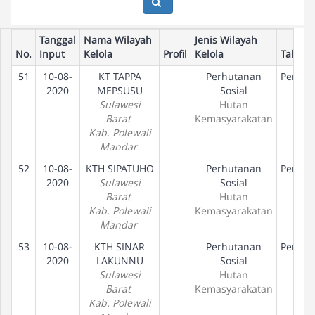
Tanggal
Nama Wilayah
Jenis Wilayah
No.
Input
Kelola
Profil
Kelola
Tahap
51
10-08-
KT TAPPA
Perhutanan
Peneta
2020
MEPSUSU
Sosial
Hak
Sulawesi
Hutan
Barat
Kemasyarakatan
Kab. Polewali
Mandar
52
10-08-
KTH SIPATUHO
Perhutanan
Peneta
2020
Sulawesi
Sosial
Hak
Barat
Hutan
Kab. Polewali
Kemasyarakatan
Mandar
53
10-08-
KTH SINAR
Perhutanan
Peneta
2020
LAKUNNU
Sosial
Hak
Sulawesi
Hutan
Barat
Kemasyarakatan
Kab. Polewali