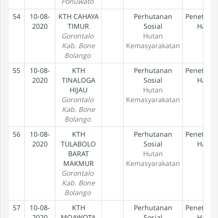
Pohuwato
54
10-08-
KTH CAHAYA
Perhutanan
Penetapa
2020
TIMUR
Sosial
Hak
Gorontalo
Hutan
Kab. Bone
Kemasyarakatan
Bolango
55
10-08-
KTH
Perhutanan
Penetapa
2020
TINALOGA
Sosial
Hak
HIJAU
Hutan
Gorontalo
Kemasyarakatan
Kab. Bone
Bolango
56
10-08-
KTH
Perhutanan
Penetapa
2020
TULABOLO
Sosial
Hak
BARAT
Hutan
MAKMUR
Kemasyarakatan
Gorontalo
Kab. Bone
Bolango
57
10-08-
KTH
Perhutanan
Penetapa
2020
MOAWOTA
Sosial
Hak