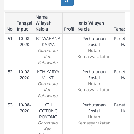
Nama
Tanggal
Wilayah
Jenis Wilayah
No.
Input
Kelola
Profil
Kelola
Tahapan
51
10-08-
KT WAHANA
Perhutanan
Penetapa
2020
KARYA
Sosial
Hak
Gorontalo
Hutan
Kab.
Kemasyarakatan
Pohuwato
52
10-08-
KTH KARYA
Perhutanan
Penetapa
2020
MUKTI
Sosial
Hak
Gorontalo
Hutan
Kab.
Kemasyarakatan
Pohuwato
53
10-08-
KTH
Perhutanan
Penetapa
2020
GOTONG
Sosial
Hak
ROYONG
Hutan
Gorontalo
Kemasyarakatan
Kab.