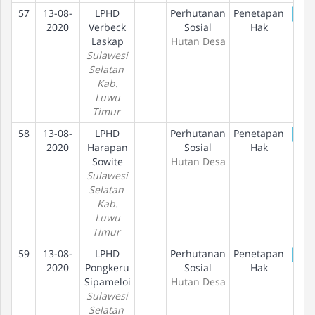
57
13-08-
LPHD
Perhutanan
Penetapan
De
2020
Verbeck
Sosial
Hak
Laskap
Hutan Desa
Sulawesi
Selatan
Kab.
Luwu
Timur
58
13-08-
LPHD
Perhutanan
Penetapan
De
2020
Harapan
Sosial
Hak
Sowite
Hutan Desa
Sulawesi
Selatan
Kab.
Luwu
Timur
59
13-08-
LPHD
Perhutanan
Penetapan
De
2020
Pongkeru
Sosial
Hak
Sipameloi
Hutan Desa
Sulawesi
Selatan