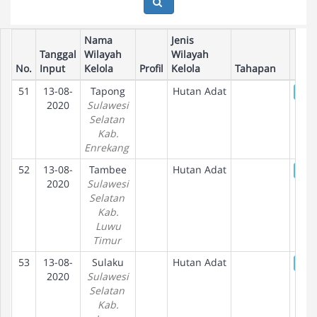
Nama
Jenis
Tanggal
Wilayah
Wilayah
No.
Input
Kelola
Profil
Kelola
Tahapan
51
13-08-
Tapong
Hutan Adat
De
2020
Sulawesi
Selatan
Kab.
Enrekang
52
13-08-
Tambee
Hutan Adat
De
2020
Sulawesi
Selatan
Kab.
Luwu
Timur
53
13-08-
Sulaku
Hutan Adat
De
2020
Sulawesi
Selatan
Kab.