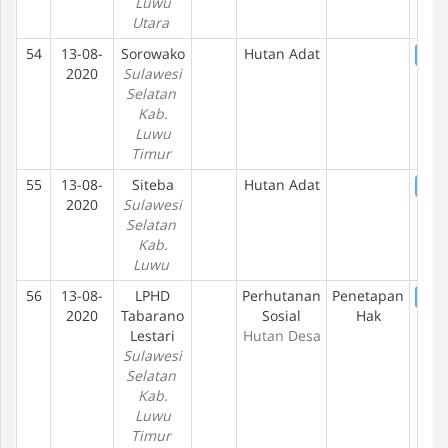
Luwu
Utara
54
13-08-
Sorowako
Hutan Adat
De
2020
Sulawesi
Selatan
Kab.
Luwu
Timur
55
13-08-
Siteba
Hutan Adat
De
2020
Sulawesi
Selatan
Kab.
Luwu
56
13-08-
LPHD
Perhutanan
Penetapan
De
2020
Tabarano
Sosial
Hak
Lestari
Hutan Desa
Sulawesi
Selatan
Kab.
Luwu
Timur