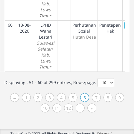
Kab.
Luwu
Timur
60
13-08-
LPHD
Perhutanan
Penetapan
De
2020
Wana
Sosial
Hak
Lestari
Hutan Desa
Sulawesi
Selatan
Kab.
Luwu
Timur
Displaying : 51 - 60 of 299 entries, Rows/page:
←
1
2
3
4
5
6
7
8
9
10
11
12
→
»
TanahKita © 2022. All Rights Reserved. Designed By
Dinamof