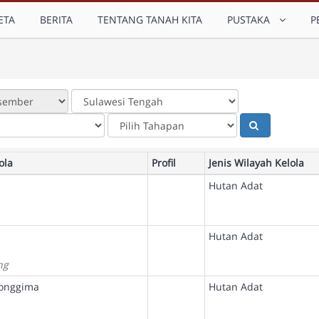
ETA
BERITA
TENTANG TANAH KITA
PUSTAKA
P
ola
Profil
Jenis Wilayah Kelola
Hutan Adat
Hutan Adat
ng
longgima
Hutan Adat