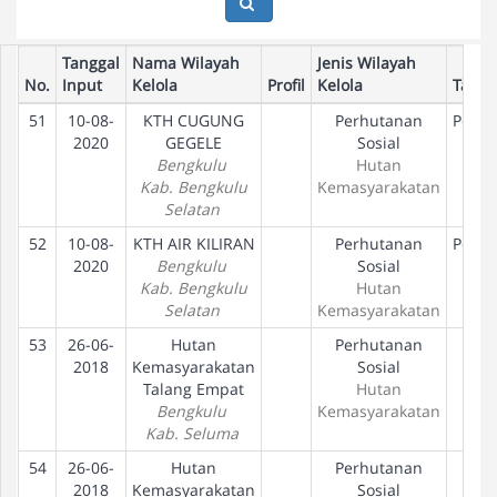
Tanggal
Nama Wilayah
Jenis Wilayah
No.
Input
Kelola
Profil
Kelola
Taha
51
10-08-
KTH CUGUNG
Perhutanan
Penet
2020
GEGELE
Sosial
H
Bengkulu
Hutan
Kab. Bengkulu
Kemasyarakatan
Selatan
52
10-08-
KTH AIR KILIRAN
Perhutanan
Penet
2020
Bengkulu
Sosial
H
Kab. Bengkulu
Hutan
Selatan
Kemasyarakatan
53
26-06-
Hutan
Perhutanan
Usu
2018
Kemasyarakatan
Sosial
Talang Empat
Hutan
Bengkulu
Kemasyarakatan
Kab. Seluma
54
26-06-
Hutan
Perhutanan
Usu
2018
Kemasyarakatan
Sosial