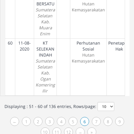
BERSATU
Hutan
Sumatera
Kemasyarakatan
Selatan
Kab.
Muara
Enim
60
11-08-
KT
Perhutanan
Penetapan
2020
SELEKAN
Sosial
Hak
INDAH
Hutan
Sumatera
Kemasyarakatan
Selatan
Kab.
Ogan
Komering
Ilir
Displaying : 51 - 60 of 136 entries, Rows/page:
←
1
2
3
4
5
6
7
8
9
10
11
12
→
»