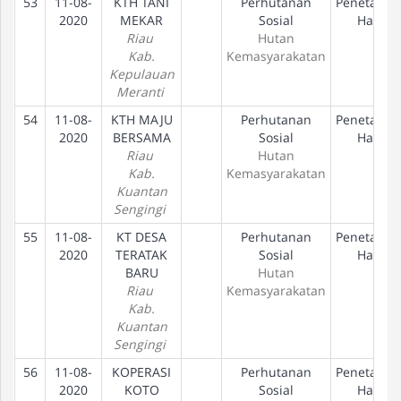
53
11-08-
KTH TANI
Perhutanan
Penetapan
2020
MEKAR
Sosial
Hak
Riau
Hutan
Kab.
Kemasyarakatan
Kepulauan
Meranti
54
11-08-
KTH MAJU
Perhutanan
Penetapan
2020
BERSAMA
Sosial
Hak
Riau
Hutan
Kab.
Kemasyarakatan
Kuantan
Sengingi
55
11-08-
KT DESA
Perhutanan
Penetapan
2020
TERATAK
Sosial
Hak
BARU
Hutan
Riau
Kemasyarakatan
Kab.
Kuantan
Sengingi
56
11-08-
KOPERASI
Perhutanan
Penetapan
2020
KOTO
Sosial
Hak