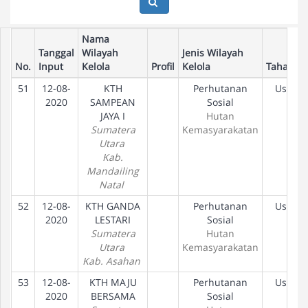
Nama
Tanggal
Wilayah
Jenis Wilayah
No.
Input
Kelola
Profil
Kelola
Tahapan
51
12-08-
KTH
Perhutanan
Usulan
2020
SAMPEAN
Sosial
JAYA I
Hutan
Sumatera
Kemasyarakatan
Utara
Kab.
Mandailing
Natal
52
12-08-
KTH GANDA
Perhutanan
Usulan
2020
LESTARI
Sosial
Sumatera
Hutan
Utara
Kemasyarakatan
Kab. Asahan
53
12-08-
KTH MAJU
Perhutanan
Usulan
2020
BERSAMA
Sosial