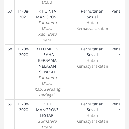
Utara
57
11-08-
KT CINTA
Perhutanan
Penetap
2020
MANGROVE
Sosial
Hak
Sumatera
Hutan
Utara
Kemasyarakatan
Kab. Batu
Bara
58
11-08-
KELOMPOK
Perhutanan
Penetap
2020
USAHA
Sosial
Hak
BERSAMA
Hutan
NELAYAN
Kemasyarakatan
SEPAKAT
Sumatera
Utara
Kab. Serdang
Bedagai
59
11-08-
KTH
Perhutanan
Penetap
2020
MANGROVE
Sosial
Hak
LESTARI
Hutan
Sumatera
Kemasyarakatan
Utara