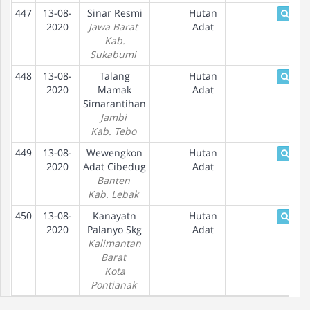
447
13-08-
Sinar Resmi
Hutan
Detai
2020
Jawa Barat
Adat
Kab.
Sukabumi
448
13-08-
Talang
Hutan
Detai
2020
Mamak
Adat
Simarantihan
Jambi
Kab. Tebo
449
13-08-
Wewengkon
Hutan
Detai
2020
Adat Cibedug
Adat
Banten
Kab. Lebak
450
13-08-
Kanayatn
Hutan
Detai
2020
Palanyo Skg
Adat
Kalimantan
Barat
Kota
Pontianak