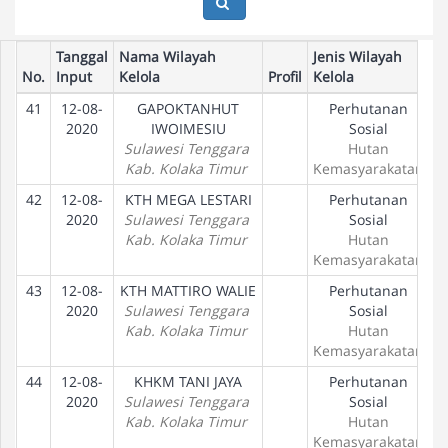
Tanggal
Nama Wilayah
Jenis Wilayah
No.
Input
Kelola
Profil
Kelola
T
41
12-08-
GAPOKTANHUT
Perhutanan
P
2020
IWOIMESIU
Sosial
Sulawesi Tenggara
Hutan
Kab. Kolaka Timur
Kemasyarakatan
42
12-08-
KTH MEGA LESTARI
Perhutanan
P
2020
Sulawesi Tenggara
Sosial
Kab. Kolaka Timur
Hutan
Kemasyarakatan
43
12-08-
KTH MATTIRO WALIE
Perhutanan
P
2020
Sulawesi Tenggara
Sosial
Kab. Kolaka Timur
Hutan
Kemasyarakatan
44
12-08-
KHKM TANI JAYA
Perhutanan
P
2020
Sulawesi Tenggara
Sosial
Kab. Kolaka Timur
Hutan
Kemasyarakatan