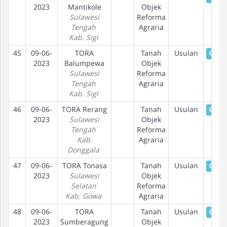
2023
Mantikole
Objek
Sulawesi
Reforma
Tengah
Agraria
Kab. Sigi
45
09-06-
TORA
Tanah
Usulan
Det
2023
Balumpewa
Objek
Sulawesi
Reforma
Tengah
Agraria
Kab. Sigi
46
09-06-
TORA Rerang
Tanah
Usulan
Det
2023
Sulawesi
Objek
Tengah
Reforma
Kab.
Agraria
Donggala
47
09-06-
TORA Tonasa
Tanah
Usulan
Det
2023
Sulawesi
Objek
Selatan
Reforma
Kab. Gowa
Agraria
48
09-06-
TORA
Tanah
Usulan
Det
2023
Sumberagung
Objek