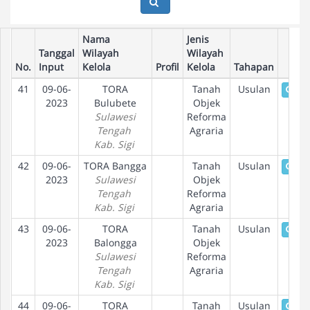
Nama
Jenis
Tanggal
Wilayah
Wilayah
No.
Input
Kelola
Profil
Kelola
Tahapan
41
09-06-
TORA
Tanah
Usulan
Det
2023
Bulubete
Objek
Sulawesi
Reforma
Tengah
Agraria
Kab. Sigi
42
09-06-
TORA Bangga
Tanah
Usulan
Det
2023
Sulawesi
Objek
Tengah
Reforma
Kab. Sigi
Agraria
43
09-06-
TORA
Tanah
Usulan
Det
2023
Balongga
Objek
Sulawesi
Reforma
Tengah
Agraria
Kab. Sigi
44
09-06-
TORA
Tanah
Usulan
Det