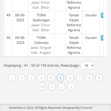
Jawa Timur
Reforma
Kab. Blitar
Agraria
49
09-06-
TORA
Tanah
Usulan
Det
2023
Gadungan
Objek
Jawa Timur
Reforma
Kab. Blitar
Agraria
50
09-06-
TORA
Tanah
Usulan
Det
2023
Sukorejo
Objek
Jawa Tengah
Reforma
Kab. Sragen
Agraria
Displaying : 41 - 50 of 139 entries, Rows/page:
←
1
2
3
4
5
6
7
8
9
10
11
→
»
TanahKita © 2022. All Rights Reserved. Designed By
Dinamof