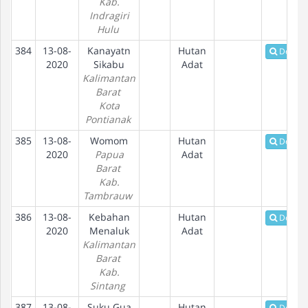
Kab.
Indragiri
Hulu
384
13-08-
Kanayatn
Hutan
Detail
2020
Sikabu
Adat
Kalimantan
Barat
Kota
Pontianak
385
13-08-
Womom
Hutan
Detail
2020
Papua
Adat
Barat
Kab.
Tambrauw
386
13-08-
Kebahan
Hutan
Detail
2020
Menaluk
Adat
Kalimantan
Barat
Kab.
Sintang
387
13-08-
Suku Gua
Hutan
Detail