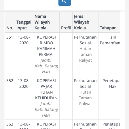
Nama
Jenis
Tanggal
Wilayah
Wilayah
No.
Input
Kelola
Profil
Kelola
Tahapan
351
13-08-
KOPERASI
Perhutanan
Izin
2020
RIMBO
Sosial
Pemanfaatan
KARIMAH
Hutan
PERMAI
Taman
Jambi
Rakyat
Kab. Batang
Hari
352
13-08-
KOPERASI
Perhutanan
Penetapan
2020
PAJAR
Sosial
Hak
HUTAN
Hutan
KEHIDUPAN
Taman
Jambi
Rakyat
Kab. Batang
Hari
353
13-08-
KOPERASI
Perhutanan
Penetapan