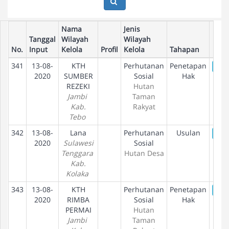
Nama
Jenis
Tanggal
Wilayah
Wilayah
No.
Input
Kelola
Profil
Kelola
Tahapan
341
13-08-
KTH
Perhutanan
Penetapan
De
2020
SUMBER
Sosial
Hak
REZEKI
Hutan
Jambi
Taman
Kab.
Rakyat
Tebo
342
13-08-
Lana
Perhutanan
Usulan
De
2020
Sulawesi
Sosial
Tenggara
Hutan Desa
Kab.
Kolaka
343
13-08-
KTH
Perhutanan
Penetapan
De
2020
RIMBA
Sosial
Hak
PERMAI
Hutan
Jambi
Taman