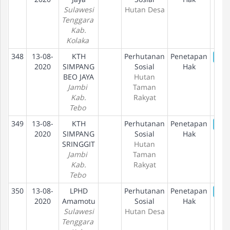
Sulawesi
Hutan Desa
Tenggara
Kab.
Kolaka
348
13-08-
KTH
Perhutanan
Penetapan
De
2020
SIMPANG
Sosial
Hak
BEO JAYA
Hutan
Jambi
Taman
Kab.
Rakyat
Tebo
349
13-08-
KTH
Perhutanan
Penetapan
De
2020
SIMPANG
Sosial
Hak
SRINGGIT
Hutan
Jambi
Taman
Kab.
Rakyat
Tebo
350
13-08-
LPHD
Perhutanan
Penetapan
De
2020
Amamotu
Sosial
Hak
Sulawesi
Hutan Desa
Tenggara