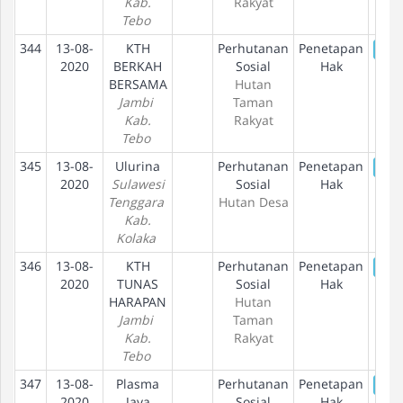
Kab.
Rakyat
Tebo
344
13-08-
KTH
Perhutanan
Penetapan
De
2020
BERKAH
Sosial
Hak
BERSAMA
Hutan
Jambi
Taman
Kab.
Rakyat
Tebo
345
13-08-
Ulurina
Perhutanan
Penetapan
De
2020
Sulawesi
Sosial
Hak
Tenggara
Hutan Desa
Kab.
Kolaka
346
13-08-
KTH
Perhutanan
Penetapan
De
2020
TUNAS
Sosial
Hak
HARAPAN
Hutan
Jambi
Taman
Kab.
Rakyat
Tebo
347
13-08-
Plasma
Perhutanan
Penetapan
De
2020
Jaya
Sosial
Hak