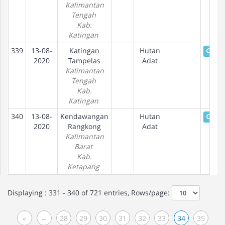
Kalimantan
Tengah
Kab.
Katingan
339
13-08-
Katingan
Hutan
Deta
2020
Tampelas
Adat
Kalimantan
Tengah
Kab.
Katingan
340
13-08-
Kendawangan
Hutan
Deta
2020
Rangkong
Adat
Kalimantan
Barat
Kab.
Ketapang
Displaying : 331 - 340 of 721 entries, Rows/page:
«
←
28
29
30
31
32
33
34
35