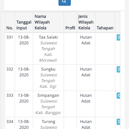
Nama
Jenis
Tanggal
Wilayah
Wilayah
No.
Input
Kelola
Profil
Kelola
Tahapan
331
13-08-
Taa Salaki
Hutan
Deta
2020
Sulawesi
Adat
Tengah
Kab.
Morowali
332
13-08-
Sungku
Hutan
Deta
2020
Sulawesi
Adat
Tengah
Kab. Sigi
333
13-08-
Simpangan
Hutan
Deta
2020
Sulawesi
Adat
Tengah
Kab. Banggai
334
13-08-
Turong
Hutan
Deta
2020
Sulawesi
Adat