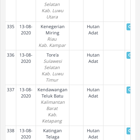
Selatan
Kab. Luwu
Utara
335
13-08-
Kenegerian
Hutan
Deta
2020
Miring
Adat
Riau
Kab. Kampar
336
13-08-
Tore'a
Hutan
Deta
2020
Sulawesi
Adat
Selatan
Kab. Luwu
Timur
337
13-08-
Kendawangan
Hutan
Deta
2020
Teluk Batu
Adat
Kalimantan
Barat
Kab.
Ketapang
338
13-08-
Katingan
Hutan
Deta
2020
Telaga
Adat