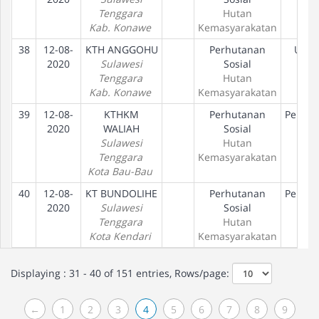
Tenggara
Hutan
Kab. Konawe
Kemasyarakatan
38
12-08-
KTH ANGGOHU
Perhutanan
Usul
2020
Sulawesi
Sosial
Tenggara
Hutan
Kab. Konawe
Kemasyarakatan
39
12-08-
KTHKM
Perhutanan
Peneta
2020
WALIAH
Sosial
Ha
Sulawesi
Hutan
Tenggara
Kemasyarakatan
Kota Bau-Bau
40
12-08-
KT BUNDOLIHE
Perhutanan
Peneta
2020
Sulawesi
Sosial
Ha
Tenggara
Hutan
Kota Kendari
Kemasyarakatan
Displaying : 31 - 40 of 151 entries, Rows/page:
←
1
2
3
4
5
6
7
8
9