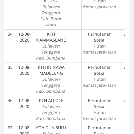
AGUNG
Hutan
Sulawesi
Kemasyarakatan
Tenggara
Kab. Buton
Utara
34
12-08-
KTH
Perhutanan
Usul
2020
RIAMMASEANG
Sosial
Sulawesi
Hutan
Tenggara
Kemasyarakatan
Kab. Bombana
35
12-08-
KTH ININAWA
Perhutanan
Usul
2020
MADECENG
Sosial
Sulawesi
Hutan
Tenggara
Kemasyarakatan
Kab. Bombana
36
12-08-
KTH AO OTE
Perhutanan
Usul
2020
Sulawesi
Sosial
Tenggara
Hutan
Kab. Bombana
Kemasyarakatan
37
12-08-
KTH DUA BULU
Perhutanan
Usul
2020
Sulawesi
Sosial