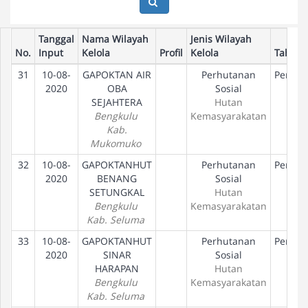
Tanggal
Nama Wilayah
Jenis Wilayah
No.
Input
Kelola
Profil
Kelola
Tahap
31
10-08-
GAPOKTAN AIR
Perhutanan
Peneta
2020
OBA
Sosial
Hak
SEJAHTERA
Hutan
Bengkulu
Kemasyarakatan
Kab.
Mukomuko
32
10-08-
GAPOKTANHUT
Perhutanan
Peneta
2020
BENANG
Sosial
Hak
SETUNGKAL
Hutan
Bengkulu
Kemasyarakatan
Kab. Seluma
33
10-08-
GAPOKTANHUT
Perhutanan
Peneta
2020
SINAR
Sosial
Hak
HARAPAN
Hutan
Bengkulu
Kemasyarakatan
Kab. Seluma