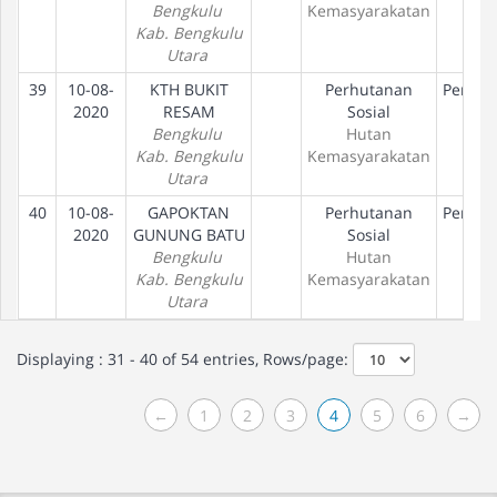
Bengkulu
Kemasyarakatan
Kab. Bengkulu
Utara
39
10-08-
KTH BUKIT
Perhutanan
Peneta
2020
RESAM
Sosial
Hak
Bengkulu
Hutan
Kab. Bengkulu
Kemasyarakatan
Utara
40
10-08-
GAPOKTAN
Perhutanan
Peneta
2020
GUNUNG BATU
Sosial
Hak
Bengkulu
Hutan
Kab. Bengkulu
Kemasyarakatan
Utara
Displaying : 31 - 40 of 54 entries, Rows/page:
←
1
2
3
4
5
6
→