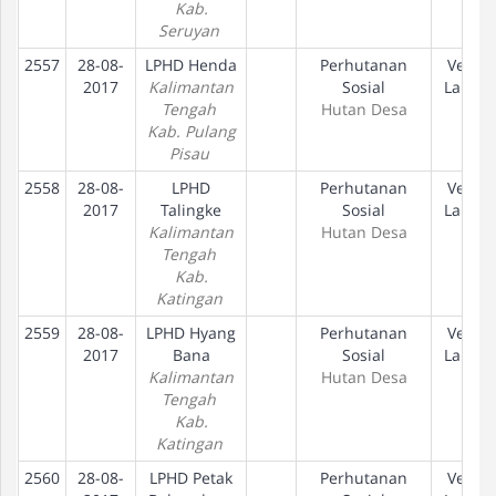
Kab.
Seruyan
2557
28-08-
LPHD Henda
Perhutanan
Verifik
2017
Kalimantan
Sosial
Lapan
Tengah
Hutan Desa
Kab. Pulang
Pisau
2558
28-08-
LPHD
Perhutanan
Verifik
2017
Talingke
Sosial
Lapan
Kalimantan
Hutan Desa
Tengah
Kab.
Katingan
2559
28-08-
LPHD Hyang
Perhutanan
Verifik
2017
Bana
Sosial
Lapan
Kalimantan
Hutan Desa
Tengah
Kab.
Katingan
2560
28-08-
LPHD Petak
Perhutanan
Verifik