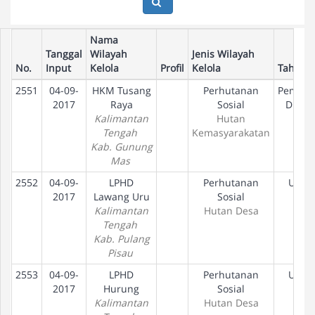
Nama
Tanggal
Wilayah
Jenis Wilayah
No.
Input
Kelola
Profil
Kelola
Tahapa
2551
04-09-
HKM Tusang
Perhutanan
Pembua
2017
Raya
Sosial
Draft 
Kalimantan
Hutan
Tengah
Kemasyarakatan
Kab. Gunung
Mas
2552
04-09-
LPHD
Perhutanan
Usul
2017
Lawang Uru
Sosial
Kalimantan
Hutan Desa
Tengah
Kab. Pulang
Pisau
2553
04-09-
LPHD
Perhutanan
Usul
2017
Hurung
Sosial
Kalimantan
Hutan Desa