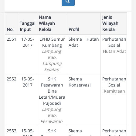
Nama
Jenis
Tanggal
Wilayah
Wilayah
No.
Input
Kelola
Profil
Kelola
Ta
2551
17-05-
LPHD Sumur
Skema Hutan
Perhutanan
R
2017
Kumbang
Adat
Sosial
D
Lampung
Hutan Adat
Kab.
Lampung
Selatan
2552
15-05-
SHK
Skema
Perhutanan
U
2017
Pesawaran
Konservasi
Sosial
Bina
Kemitraan
Letari/Muara
Pujodadi
Lampung
Kab.
Pesawaran
2553
15-05-
SHK
Skema
Perhutanan
U