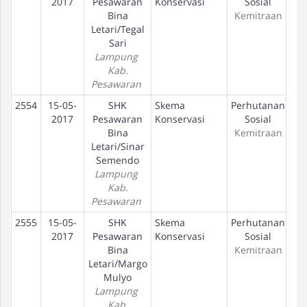
2017
Pesawaran
Konservasi
Sosial
Bina
Kemitraan
Letari/Tegal
Sari
Lampung
Kab.
Pesawaran
2554
15-05-
SHK
Skema
Perhutanan
U
2017
Pesawaran
Konservasi
Sosial
Bina
Kemitraan
Letari/Sinar
Semendo
Lampung
Kab.
Pesawaran
2555
15-05-
SHK
Skema
Perhutanan
U
2017
Pesawaran
Konservasi
Sosial
Bina
Kemitraan
Letari/Margo
Mulyo
Lampung
Kab.