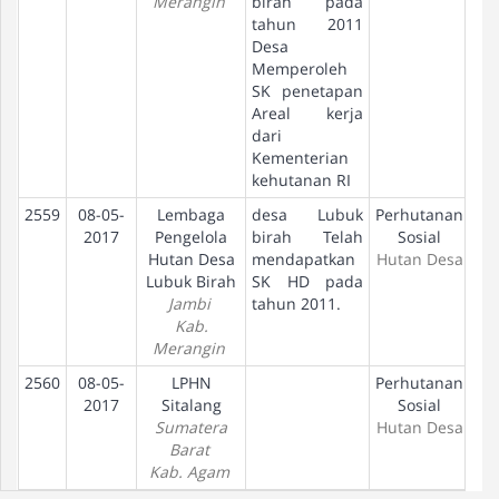
Merangin
birah pada
tahun 2011
Desa
Memperoleh
SK penetapan
Areal kerja
dari
Kementerian
kehutanan RI
2559
08-05-
Lembaga
desa Lubuk
Perhutanan
Pe
2017
Pengelola
birah Telah
Sosial
Hutan Desa
mendapatkan
Hutan Desa
Lubuk Birah
SK HD pada
Jambi
tahun 2011.
Kab.
Merangin
2560
08-05-
LPHN
Perhutanan
Pe
2017
Sitalang
Sosial
Sumatera
Hutan Desa
Barat
Kab. Agam