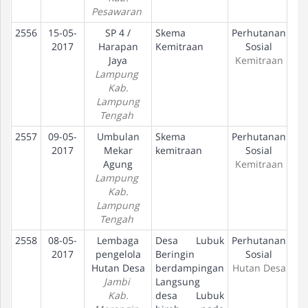
Pesawaran
2556
15-05-
SP 4 /
Skema
Perhutanan
U
2017
Harapan
Kemitraan
Sosial
Jaya
Kemitraan
Lampung
Kab.
Lampung
Tengah
2557
09-05-
Umbulan
Skema
Perhutanan
U
2017
Mekar
kemitraan
Sosial
Agung
Kemitraan
Lampung
Kab.
Lampung
Tengah
2558
08-05-
Lembaga
Desa Lubuk
Perhutanan
Pe
2017
pengelola
Beringin
Sosial
Hutan Desa
berdampingan
Hutan Desa
Jambi
Langsung
Kab.
desa Lubuk