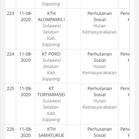
Soppeng
223
11-08-
KTH
Perhutanan
Penetap
2020
ALOMPAMG I
Sosial
Hak
Sulawesi
Hutan
Selatan
Kemasyarakatan
Kab.
Soppeng
224
11-08-
KT PORO
Perhutanan
Penetap
2020
Sulawesi
Sosial
Hak
Selatan
Hutan
Kab.
Kemasyarakatan
Soppeng
225
11-08-
KT
Perhutanan
Penetap
2020
TORIYAMASEI
Sosial
Hak
Sulawesi
Hutan
Selatan
Kemasyarakatan
Kab.
Soppeng
226
11-08-
KTH
Perhutanan
Penetap
2020
SAMATURUE
Sosial
Hak