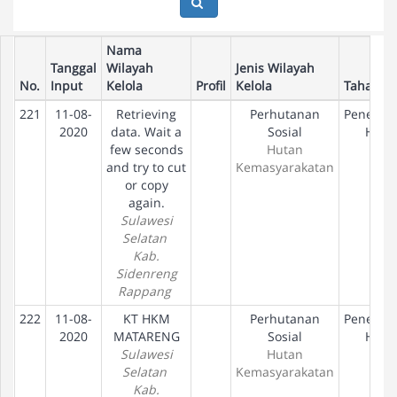
Nama
Tanggal
Wilayah
Jenis Wilayah
No.
Input
Kelola
Profil
Kelola
Tahapan
221
11-08-
Retrieving
Perhutanan
Penetap
2020
data. Wait a
Sosial
Hak
few seconds
Hutan
and try to cut
Kemasyarakatan
or copy
again.
Sulawesi
Selatan
Kab.
Sidenreng
Rappang
222
11-08-
KT HKM
Perhutanan
Penetap
2020
MATARENG
Sosial
Hak
Sulawesi
Hutan
Selatan
Kemasyarakatan
Kab.