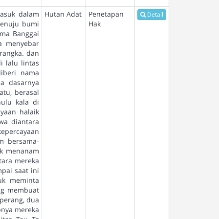
masuk dalam
Hutan Adat
Penetapan
Detail
menuju bumi
Hak
ama Banggai
ka menyebar
rangka. dan
 lalu lintas
diberi nama
a dasarnya
atu, berasal
ulu kala di
yaan halaik
wa diantara
kepercayaan
am bersama-
dik menanam
ntara mereka
ai saat ini
uk meminta
ang membuat
perang, dua
bnya mereka