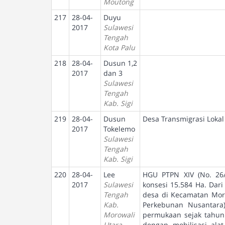
Moutong
217
28-04-
Duyu
2017
Sulawesi
Tengah
Kota Palu
218
28-04-
Dusun 1,2
2017
dan 3
Sulawesi
Tengah
Kab. Sigi
219
28-04-
Dusun
Desa Transmigrasi Lokal
2017
Tokelemo
Sulawesi
Tengah
Kab. Sigi
220
28-04-
Lee
HGU PTPN XIV (No. 26/
2017
Sulawesi
konsesi 15.584 Ha. Dari
Tengah
desa di Kecamatan Mori 
Kab.
Perkebunan Nusantara
Morowali
permukaan sejak tahun
Utara
dengan mobilisasi ala