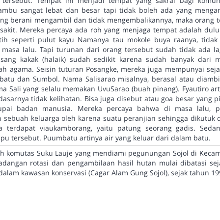
tersebut. Tempat ini menjadi tempat yang sakral bagi komun
mbu sangat lebat dan besar tapi tidak boleh ada yang meng
yang berani mengambil dan tidak mengembalikannya, maka orang t
 sakit. Mereka percaya ada roh yang menjaga tempat adalah dulu
ih seperti pulut kayu Namanya tau mokole buya raanya, tidak 
masa lalu. Tapi turunan dari orang tersebut sudah tidak ada la
ng kakak (halaik) sudah sedikit karena sudah banyak dari 
h agama. Seisin tuturan Posangke, mereka juga mempunyai seja
umbatu dan Sumbol. Nama Salisarao misalnya, berasal atau diamb
Sali yang selalu memakan UvuSarao (buah pinang). Fyautiro art
asarnya tidak kelihatan. Bisa juga disebut atau goa besar yang p
upai badan manusia. Mereka percaya bahwa di masa lalu, p
 sebuah keluarga oleh karena suatu peranjian sehingga dikutuk 
uga terdapat viaukamborang, yaitu patung seorang gadis. Sed
ipu tersebut. Puumbatu artinya air yang keluar dari dalam batu.
h komutas Suku Lauje yang mendiami pegunungan Sojol di Kecam
rladangan rotasi dan pengambilaan hasil hutan mulai dibatasi se
alam kawasan konservasi (Cagar Alam Gung Sojol), sejak tahun 19