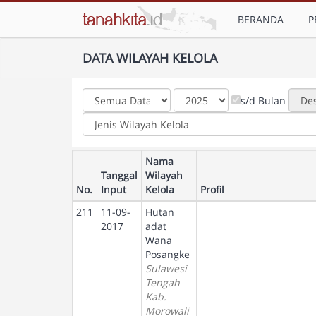
BERANDA
P
DATA WILAYAH KELOLA
s/d Bulan
Nama
Tanggal
Wilayah
No.
Input
Kelola
Profil
211
11-09-
Hutan
2017
adat
Wana
Posangke
Sulawesi
Tengah
Kab.
Morowali