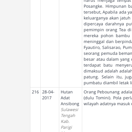
harus menjaga tempat 
Posangke. Himpunan ba
tersebut, Apabila ada 
keluarganya akan jatuh
dipercaya darahnya put
pemimpin orang Tea di 
mereka pohon bambu sa
meninggal dan berpinda
Fyautiro, Salisarao, P
seorang pemuda bemama 
besar atau dalam yang d
terdapat batu menyer
dimaksud adalah adalah
patung. Selain itu, j
pumbatu diambil letak l
216
28-04-
Hutan
Orang Pebounang adala
2017
Adat
(dulu Tomini). Pola pe
Ansibong
wilayah adatnya masuk d
Sulawesi
Tengah
Kab.
Parigi