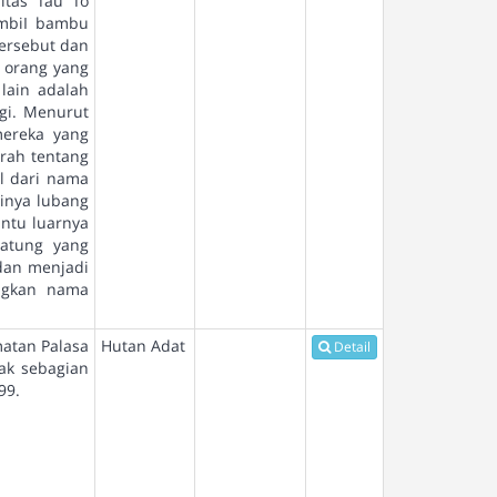
itas Tau To
ambiI bambu
ersebut dan
 orang yang
lain adalah
gi. Menurut
mereka yang
rah tentang
il dari nama
inya lubang
intu luarnya
atung yang
dan menjadi
angkan nama
atan Palasa
Hutan Adat
Detail
jak sebagian
99.