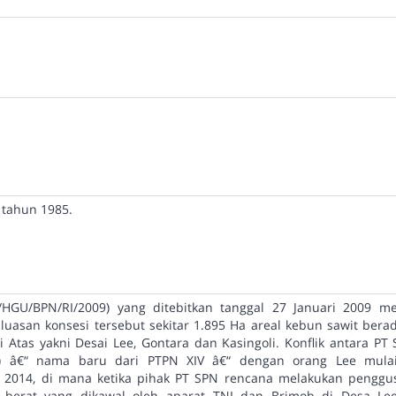
 tahun 1985.
HGU/BPN/RI/2009) yang ditebitkan tanggal 27 Januari 2009 mem
 luasan konsesi tersebut sekitar 1.895 Ha areal kebun sawit bera
Atas yakni Desai Lee, Gontara dan Kasingoli. Konflik antara PT 
) â€“ nama baru dari PTPN XIV â€“ dengan orang Lee mulai
 2014, di mana ketika pihak PT SPN rencana melakukan penggu
t berat yang dikawal oleh aparat TNI dan Brimob di Desa L