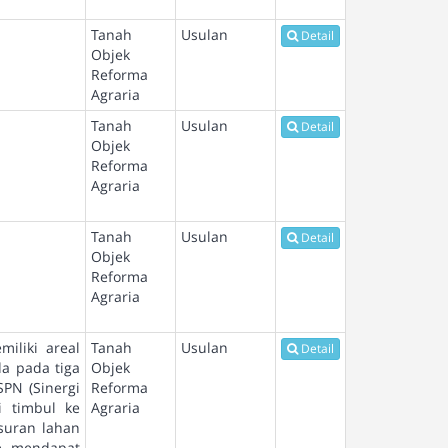
Tanah
Usulan
Detail
Objek
Reforma
Agraria
Tanah
Usulan
Detail
Objek
Reforma
Agraria
Tanah
Usulan
Detail
Objek
Reforma
Agraria
iliki areal
Tanah
Usulan
Detail
da pada tiga
Objek
SPN (Sinergi
Reforma
 timbul ke
Agraria
suran lahan
ee mendapat