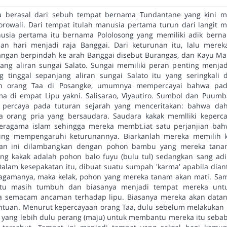
a berasal dari sebuh tempat bernama Tundantane yang kini 
owali. Dari tempat itulah manusia pertama turun dari langit 
nusia pertama itu bernama Pololosong yang memiliki adik bern
an hari menjadi raja Banggai. Dari keturunan itu, lalu mere
angan berpindah ke arah Banggai disebut Burangas, dan Kayu Ma
ang aliran sungai Salato. Sungai memiliki peran penting menjadi
 tinggal sepanjang aliran sungai Salato itu yang seringkali 
an orang Taa di Posangke, umumnya mempercayai bahwa pad
ma di empat Lipu yakni. Salisarao, Viyautiro. Sumbol dan Puumb
 percaya pada tuturan sejarah yang menceritakan: bahwa dah
a orang pria yang bersaudara. Saudara kakak memlliki keperca
eragama islam sehingga mereka membt.iat satu perjanjian bah
ling mempengaruhi keturunannya. Biarkanlah mereka memilih 
jian ini dilambangkan dengan pohon bambu yang mereka tan
g kakak adalah pohon balo fuyu (bulu tul) sedangkan sang a
Dalam kesepakatan itu, dibuat suatu sumpah 'karma' apabila dia
gamanya, maka kelak, pohon yang mereka tanam akan mati. Samp
itu masih tumbuh dan biasanya menjadi tempat mereka unt
da semacam ancaman terhadap lipu. Biasanya mereka akan dat
tuan. Menurut kepercayaan orang Taa, dulu sebelum melakukan 
h yang lebih dulu perang (maju) untuk membantu mereka itu seba