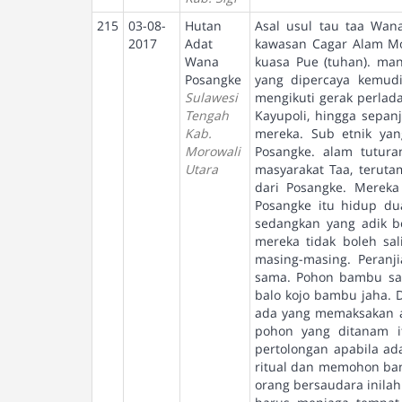
215
03-08-
Hutan
Asal usul tau taa Wan
2017
Adat
kawasan Cagar Alam Mor
Wana
kuasa Pue (tuhan). ma
Posangke
yang dipercaya kemudi
Sulawesi
mengikuti gerak perlad
Tengah
Kayupoli, hingga sepanj
Kab.
mereka. Sub etnik yang
Morowali
Posangke. alam tutur
Utara
masyarakat Taa, teruta
dari Posangke. Mereka
Posangke itu hidup du
sedangkan yang adik b
mereka tidak boleh sa
masing-masing. Peran
sama. Pohon bambu san
balo kojo bambu jaha. 
ada yang memaksakan a
pohon yang ditanam 
pertolongan apabila a
ritual dan memohon ban
orang bersaudara inila