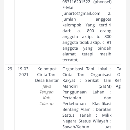
083116201522 (phonsel)
E-Mail :
junarto@gmail.com
2.
Jumlah anggota
kelompok Yang terdiri
dari: a. 800 orang
anggota aktip. b. 800
anggota tidak aktip. c. 91
anggota yang pindah
alamat tetapi masih
tercatat,
29
19-03-
Kelompok
Organisasi Tani Lokal :
Tanah
2021
Cinta Tani
Cinta Tani Organisasi
Objek
Desa Bantar
Rakyat : Serikat Tani
Reform
Jawa
Mandiri (STaM)
Agraria
Tengah
Penggunaan Lahan :
Kab.
Pertanian dan
Cilacap
Perkebunan Klasifikasi
Bentang Alam : Daratan
Status Tanah : Milik
Negara Status Wilayah :
Sawah/Kebun Luas