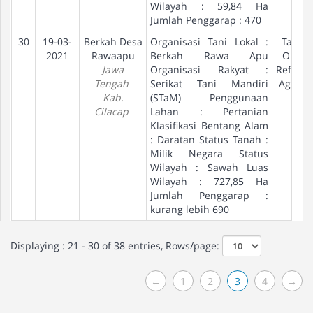
Wilayah : 59,84 Ha
Jumlah Penggarap : 470
30
19-03-
Berkah Desa
Organisasi Tani Lokal :
Tanah
2021
Rawaapu
Berkah Rawa Apu
Objek
Jawa
Organisasi Rakyat :
Reform
Tengah
Serikat Tani Mandiri
Agraria
Kab.
(STaM) Penggunaan
Cilacap
Lahan : Pertanian
Klasifikasi Bentang Alam
: Daratan Status Tanah :
Milik Negara Status
Wilayah : Sawah Luas
Wilayah : 727,85 Ha
Jumlah Penggarap :
kurang lebih 690
Displaying : 21 - 30 of 38 entries, Rows/page:
←
1
2
3
4
→