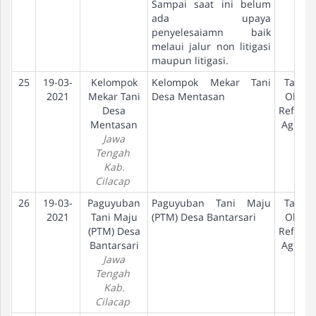
Sampai saat ini belum
ada upaya
penyelesaiamn baik
melaui jalur non litigasi
maupun litigasi.
25
19-03-
Kelompok
Kelompok Mekar Tani
Tanah
2021
Mekar Tani
Desa Mentasan
Objek
Desa
Reform
Mentasan
Agraria
Jawa
Tengah
Kab.
Cilacap
26
19-03-
Paguyuban
Paguyuban Tani Maju
Tanah
2021
Tani Maju
(PTM) Desa Bantarsari
Objek
(PTM) Desa
Reform
Bantarsari
Agraria
Jawa
Tengah
Kab.
Cilacap