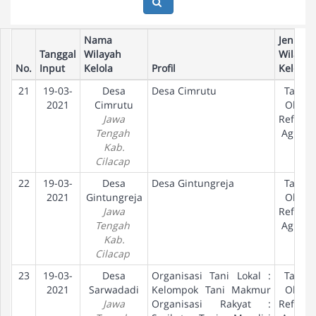
Nama
Jenis
Tanggal
Wilayah
Wilayah
No.
Input
Kelola
Profil
Kelola
21
19-03-
Desa
Desa Cimrutu
Tanah
2021
Cimrutu
Objek
Jawa
Reform
Tengah
Agraria
Kab.
Cilacap
22
19-03-
Desa
Desa Gintungreja
Tanah
2021
Gintungreja
Objek
Jawa
Reform
Tengah
Agraria
Kab.
Cilacap
23
19-03-
Desa
Organisasi Tani Lokal :
Tanah
2021
Sarwadadi
Kelompok Tani Makmur
Objek
Jawa
Organisasi Rakyat :
Reform