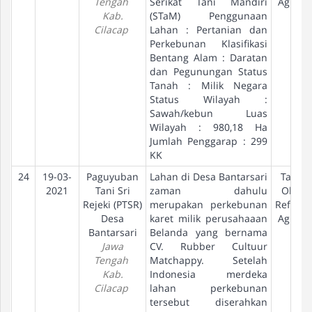
Tengah
Serikat Tani Mandiri
Agraria
Kab.
(STaM) Penggunaan
Cilacap
Lahan : Pertanian dan
Perkebunan Klasifikasi
Bentang Alam : Daratan
dan Pegunungan Status
Tanah : Milik Negara
Status Wilayah :
Sawah/kebun Luas
Wilayah : 980,18 Ha
Jumlah Penggarap : 299
KK
24
19-03-
Paguyuban
Lahan di Desa Bantarsari
Tanah
2021
Tani Sri
zaman dahulu
Objek
Rejeki (PTSR)
merupakan perkebunan
Reform
Desa
karet milik perusahaaan
Agraria
Bantarsari
Belanda yang bernama
Jawa
CV. Rubber Cultuur
Tengah
Matchappy. Setelah
Kab.
Indonesia merdeka
Cilacap
lahan perkebunan
tersebut diserahkan