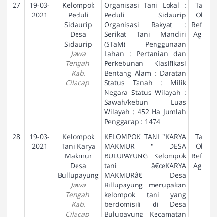
27
19-03-
Kelompok
Organisasi Tani Lokal :
Tanah
2021
Peduli
Peduli Sidaurip
Objek
Sidaurip
Organisasi Rakyat :
Reform
Desa
Serikat Tani Mandiri
Agraria
Sidaurip
(STaM) Penggunaan
Jawa
Lahan : Pertanian dan
Tengah
Perkebunan Klasifikasi
Kab.
Bentang Alam : Daratan
Cilacap
Status Tanah : Milik
Negara Status Wilayah :
Sawah/kebun Luas
Wilayah : 452 Ha Jumlah
Penggarap : 1474
28
19-03-
Kelompok
KELOMPOK TANI "KARYA
Tanah
2021
Tani Karya
MAKMUR " DESA
Objek
Makmur
BULUPAYUNG Kelompok
Reform
Desa
tani â€œKARYA
Agraria
Bullupayung
MAKMURâ€ Desa
Jawa
Billupayung merupakan
Tengah
kelompok tani yang
Kab.
berdomisili di Desa
Cilacap
Bulupayung Kecamatan