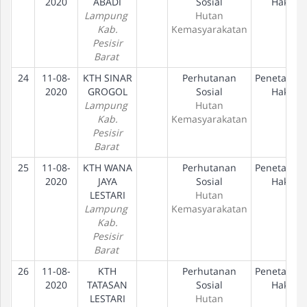
2020
ABADI
Sosial
Hak
Lampung
Hutan
Kab.
Kemasyarakatan
Pesisir
Barat
24
11-08-
KTH SINAR
Perhutanan
Penetapan
2020
GROGOL
Sosial
Hak
Lampung
Hutan
Kab.
Kemasyarakatan
Pesisir
Barat
25
11-08-
KTH WANA
Perhutanan
Penetapan
2020
JAYA
Sosial
Hak
LESTARI
Hutan
Lampung
Kemasyarakatan
Kab.
Pesisir
Barat
26
11-08-
KTH
Perhutanan
Penetapan
2020
TATASAN
Sosial
Hak
LESTARI
Hutan