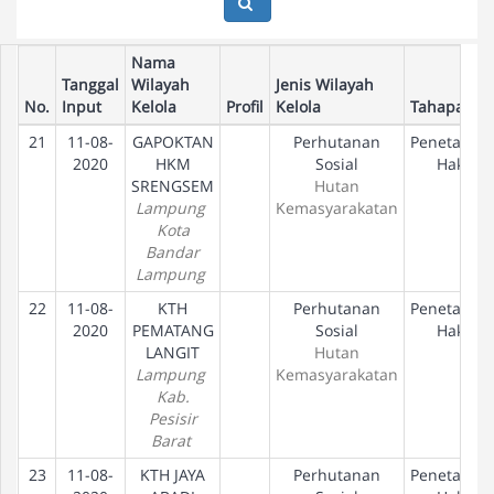
Nama
Tanggal
Wilayah
Jenis Wilayah
No.
Input
Kelola
Profil
Kelola
Tahapan
21
11-08-
GAPOKTAN
Perhutanan
Penetapan
2020
HKM
Sosial
Hak
SRENGSEM
Hutan
Lampung
Kemasyarakatan
Kota
Bandar
Lampung
22
11-08-
KTH
Perhutanan
Penetapan
2020
PEMATANG
Sosial
Hak
LANGIT
Hutan
Lampung
Kemasyarakatan
Kab.
Pesisir
Barat
23
11-08-
KTH JAYA
Perhutanan
Penetapan