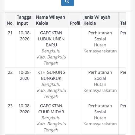
Tanggal
Nama Wilayah
Jenis Wilayah
No.
Input
Kelola
Profil
Kelola
Tahap
21
10-08-
GAPOKTAN
Perhutanan
Peneta
2020
LUBUK UNEN
Sosial
Hak
BARU
Hutan
Bengkulu
Kemasyarakatan
Kab. Bengkulu
Tengah
22
10-08-
KTH GUNUNG
Perhutanan
Peneta
2020
BUNGKUK
Sosial
Hak
Bengkulu
Hutan
Kab. Bengkulu
Kemasyarakatan
Tengah
23
10-08-
GAPOKTAN
Perhutanan
Peneta
2020
CUUP MIDAR
Sosial
Hak
Bengkulu
Hutan
Kab. Bengkulu
Kemasyarakatan
Tengah