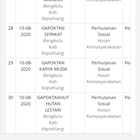
Bengkulu
Kab.
Kepahiang
28
10-08-
GAPOKTAN
Perhutanan
Peneta
2020
SEPAKAT
Sosial
Hak
Bengkulu
Hutan
Kab.
Kemasyarakatan
Kepahiang
29
10-08-
GAPOKTAN
Perhutanan
Peneta
2020
KARYA MUDA
Sosial
Hak
Bengkulu
Hutan
Kab.
Kemasyarakatan
Kepahiang
30
10-08-
GAPOKTANHUT
Perhutanan
Peneta
2020
HUTAN
Sosial
Hak
LESTARI
Hutan
Bengkulu
Kemasyarakatan
Kab.
Kepahiang