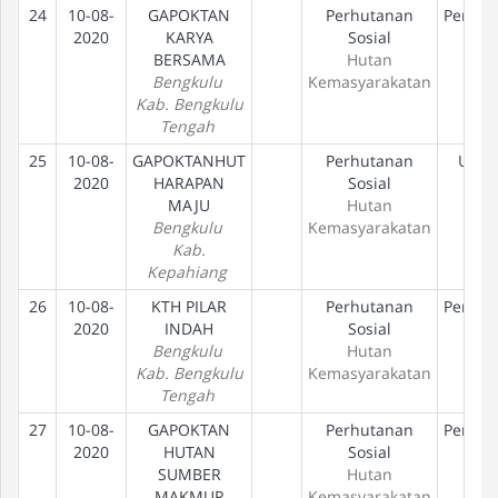
24
10-08-
GAPOKTAN
Perhutanan
Peneta
2020
KARYA
Sosial
Hak
BERSAMA
Hutan
Bengkulu
Kemasyarakatan
Kab. Bengkulu
Tengah
25
10-08-
GAPOKTANHUT
Perhutanan
Usul
2020
HARAPAN
Sosial
MAJU
Hutan
Bengkulu
Kemasyarakatan
Kab.
Kepahiang
26
10-08-
KTH PILAR
Perhutanan
Peneta
2020
INDAH
Sosial
Hak
Bengkulu
Hutan
Kab. Bengkulu
Kemasyarakatan
Tengah
27
10-08-
GAPOKTAN
Perhutanan
Peneta
2020
HUTAN
Sosial
Hak
SUMBER
Hutan
MAKMUR
Kemasyarakatan