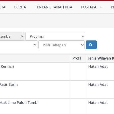
ETA
BERITA
TENTANG TANAH KITA
PUSTAKA
P
Profil
Jenis Wilayah K
Kerinci)
Hutan Adat
asir Eurih
Hutan Adat
ekuk Limo Puluh Tumbi
Hutan Adat