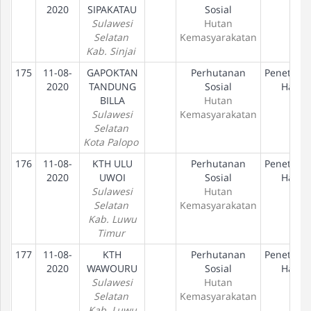
2020
SIPAKATAU
Sosial
Sulawesi
Hutan
Selatan
Kemasyarakatan
Kab. Sinjai
175
11-08-
GAPOKTAN
Perhutanan
Penetapa
2020
TANDUNG
Sosial
Hak
BILLA
Hutan
Sulawesi
Kemasyarakatan
Selatan
Kota Palopo
176
11-08-
KTH ULU
Perhutanan
Penetapa
2020
UWOI
Sosial
Hak
Sulawesi
Hutan
Selatan
Kemasyarakatan
Kab. Luwu
Timur
177
11-08-
KTH
Perhutanan
Penetapa
2020
WAWOURU
Sosial
Hak
Sulawesi
Hutan
Selatan
Kemasyarakatan
Kab. Luwu