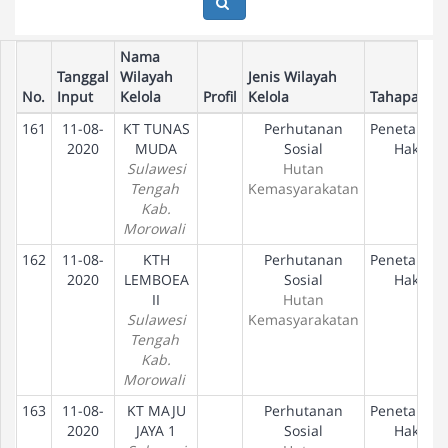
Nama
Tanggal
Wilayah
Jenis Wilayah
No.
Input
Kelola
Profil
Kelola
Tahapan
161
11-08-
KT TUNAS
Perhutanan
Penetapan
2020
MUDA
Sosial
Hak
Sulawesi
Hutan
Tengah
Kemasyarakatan
Kab.
Morowali
162
11-08-
KTH
Perhutanan
Penetapan
2020
LEMBOEA
Sosial
Hak
II
Hutan
Sulawesi
Kemasyarakatan
Tengah
Kab.
Morowali
163
11-08-
KT MAJU
Perhutanan
Penetapan
2020
JAYA 1
Sosial
Hak