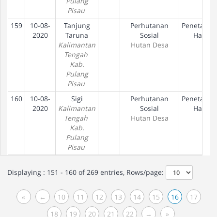
Pulang
Pisau
159
10-08-
Tanjung
Perhutanan
Penetapan
2020
Taruna
Sosial
Hak
Kalimantan
Hutan Desa
Tengah
Kab.
Pulang
Pisau
160
10-08-
Sigi
Perhutanan
Penetapan
2020
Kalimantan
Sosial
Hak
Tengah
Hutan Desa
Kab.
Pulang
Pisau
Displaying : 151 - 160 of 269 entries, Rows/page:
«
←
10
11
12
13
14
15
16
17
18
19
20
21
22
→
»