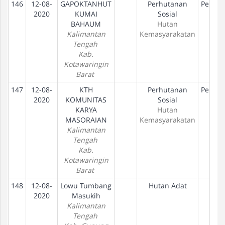
146
12-08-
GAPOKTANHUT
Perhutanan
Peneta
2020
KUMAI
Sosial
Ha
BAHAUM
Hutan
Kalimantan
Kemasyarakatan
Tengah
Kab.
Kotawaringin
Barat
147
12-08-
KTH
Perhutanan
Peneta
2020
KOMUNITAS
Sosial
Ha
KARYA
Hutan
MASORAIAN
Kemasyarakatan
Kalimantan
Tengah
Kab.
Kotawaringin
Barat
148
12-08-
Lowu Tumbang
Hutan Adat
2020
Masukih
Kalimantan
Tengah