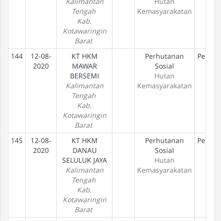
Kalimantan
Hutan
Tengah
Kemasyarakatan
Kab.
Kotawaringin
Barat
144
12-08-
KT HKM
Perhutanan
Peneta
2020
MAWAR
Sosial
Ha
BERSEMI
Hutan
Kalimantan
Kemasyarakatan
Tengah
Kab.
Kotawaringin
Barat
145
12-08-
KT HKM
Perhutanan
Peneta
2020
DANAU
Sosial
Ha
SELULUK JAYA
Hutan
Kalimantan
Kemasyarakatan
Tengah
Kab.
Kotawaringin
Barat