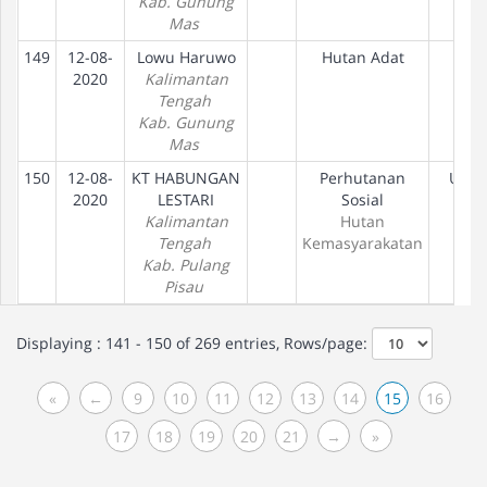
Kab. Gunung
Mas
149
12-08-
Lowu Haruwo
Hutan Adat
2020
Kalimantan
Tengah
Kab. Gunung
Mas
150
12-08-
KT HABUNGAN
Perhutanan
Usul
2020
LESTARI
Sosial
Kalimantan
Hutan
Tengah
Kemasyarakatan
Kab. Pulang
Pisau
Displaying : 141 - 150 of 269 entries, Rows/page:
«
←
9
10
11
12
13
14
15
16
17
18
19
20
21
→
»