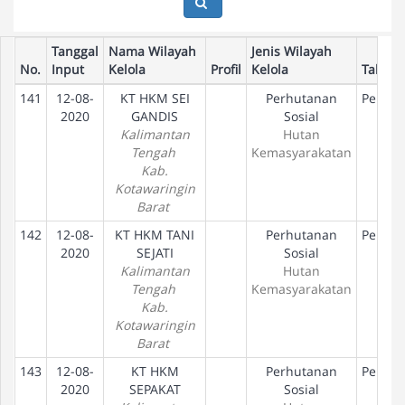
Tanggal
Nama Wilayah
Jenis Wilayah
No.
Input
Kelola
Profil
Kelola
Tahap
141
12-08-
KT HKM SEI
Perhutanan
Peneta
2020
GANDIS
Sosial
Ha
Kalimantan
Hutan
Tengah
Kemasyarakatan
Kab.
Kotawaringin
Barat
142
12-08-
KT HKM TANI
Perhutanan
Peneta
2020
SEJATI
Sosial
Ha
Kalimantan
Hutan
Tengah
Kemasyarakatan
Kab.
Kotawaringin
Barat
143
12-08-
KT HKM
Perhutanan
Peneta
2020
SEPAKAT
Sosial
Ha