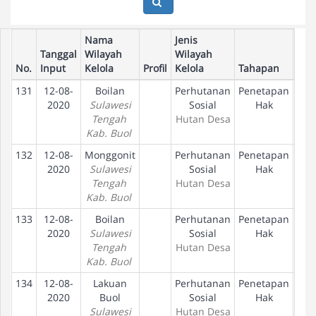
Nama
Jenis
Tanggal
Wilayah
Wilayah
No.
Input
Kelola
Profil
Kelola
Tahapan
131
12-08-
Boilan
Perhutanan
Penetapan
D
2020
Sulawesi
Sosial
Hak
Tengah
Hutan Desa
Kab. Buol
132
12-08-
Monggonit
Perhutanan
Penetapan
D
2020
Sulawesi
Sosial
Hak
Tengah
Hutan Desa
Kab. Buol
133
12-08-
Boilan
Perhutanan
Penetapan
D
2020
Sulawesi
Sosial
Hak
Tengah
Hutan Desa
Kab. Buol
134
12-08-
Lakuan
Perhutanan
Penetapan
D
2020
Buol
Sosial
Hak
Sulawesi
Hutan Desa