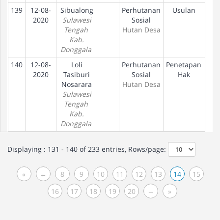
139
12-08-
Sibualong
Perhutanan
Usulan
D
2020
Sulawesi
Sosial
Tengah
Hutan Desa
Kab.
Donggala
140
12-08-
Loli
Perhutanan
Penetapan
D
2020
Tasiburi
Sosial
Hak
Nosarara
Hutan Desa
Sulawesi
Tengah
Kab.
Donggala
Displaying : 131 - 140 of 233 entries, Rows/page:
«
←
8
9
10
11
12
13
14
15
16
17
18
19
20
→
»