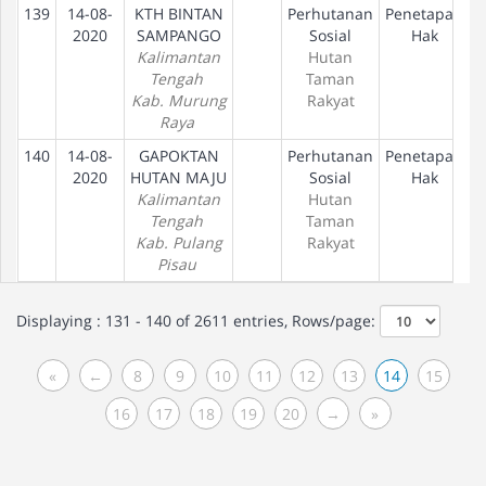
139
14-08-
KTH BINTAN
Perhutanan
Penetapan
2020
SAMPANGO
Sosial
Hak
Kalimantan
Hutan
Tengah
Taman
Kab. Murung
Rakyat
Raya
140
14-08-
GAPOKTAN
Perhutanan
Penetapan
2020
HUTAN MAJU
Sosial
Hak
Kalimantan
Hutan
Tengah
Taman
Kab. Pulang
Rakyat
Pisau
Displaying : 131 - 140 of 2611 entries, Rows/page:
«
←
8
9
10
11
12
13
14
15
16
17
18
19
20
→
»