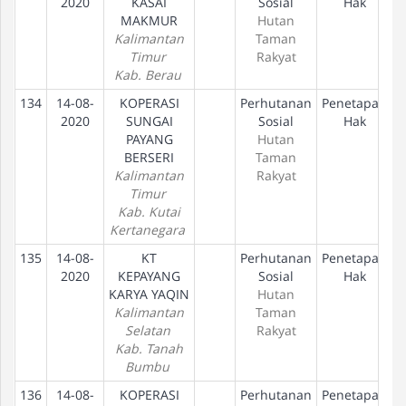
2020
KASAI
Sosial
Hak
MAKMUR
Hutan
Kalimantan
Taman
Timur
Rakyat
Kab. Berau
134
14-08-
KOPERASI
Perhutanan
Penetapan
2020
SUNGAI
Sosial
Hak
PAYANG
Hutan
BERSERI
Taman
Kalimantan
Rakyat
Timur
Kab. Kutai
Kertanegara
135
14-08-
KT
Perhutanan
Penetapan
2020
KEPAYANG
Sosial
Hak
KARYA YAQIN
Hutan
Kalimantan
Taman
Selatan
Rakyat
Kab. Tanah
Bumbu
136
14-08-
KOPERASI
Perhutanan
Penetapan