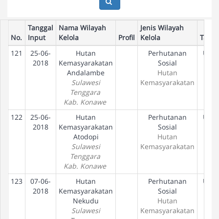
Tanggal
Nama Wilayah
Jenis Wilayah
No.
Input
Kelola
Profil
Kelola
Taha
121
25-06-
Hutan
Perhutanan
Usul
2018
Kemasyarakatan
Sosial
Andalambe
Hutan
Sulawesi
Kemasyarakatan
Tenggara
Kab. Konawe
122
25-06-
Hutan
Perhutanan
Usul
2018
Kemasyarakatan
Sosial
Atodopi
Hutan
Sulawesi
Kemasyarakatan
Tenggara
Kab. Konawe
123
07-06-
Hutan
Perhutanan
Usul
2018
Kemasyarakatan
Sosial
Nekudu
Hutan
Sulawesi
Kemasyarakatan