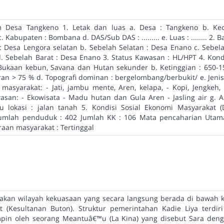
Desa Tangkeno 1. Letak dan luas a. Desa : Tangkeno b. Ke
Kabupaten : Bombana d. DAS/Sub DAS : ......... e. Luas : ........ 2. 
: Desa Lengora selatan b. Sebelah Selatan : Desa Enano c. Sebel
 Sebelah Barat : Desa Enano 3. Status Kawasan : HL/HPT 4. Kondis
Bukaan kebun, Savana dan Hutan sekunder b. Ketinggian : 650-15
ran > 75 % d. Topografi dominan : bergelombang/berbukit/ e. Jen
asyarakat: - Jati, jambu mente, Aren, kelapa, - Kopi, Jengkeh, 
san: - Ekowisata - Madu hutan dan Gula Aren - Jasling air g. A
 lokasi : jalan tanah 5. Kondisi Sosial Ekonomi Masyarakat (
umlah penduduk : 402 Jumlah KK : 106 Mata pencaharian Utama
raan masyarakat : Tertinggal
akan wilayah kekuasaan yang secara langsung berada di bawah 
 (Kesultanan Buton). Struktur pemerintahan Kadie Liya terdiri
pin oleh seorang Meantuâ€™u (La Kina) yang disebut Sara deng