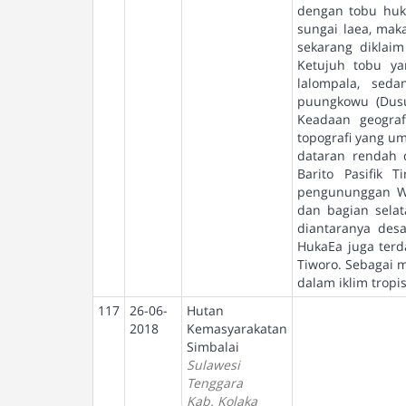
dengan tobu huk
sungai laea, mak
sekarang diklai
Ketujuh tobu y
lalompala, sed
puungkowu (Dusu
Keadaan geograf
topografi yang u
dataran rendah 
Barito Pasifik
pengununggan Wa
dan bagian selat
diantaranya desa
HukaEa juga terd
Tiworo. Sebagai 
dalam iklim trop
117
26-06-
Hutan
2018
Kemasyarakatan
Simbalai
Sulawesi
Tenggara
Kab. Kolaka