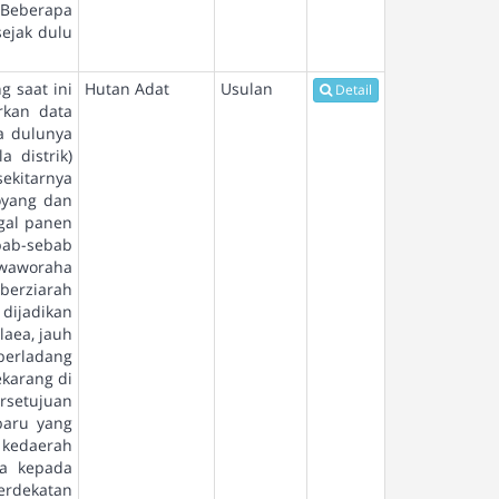
. Beberapa
sejak dulu
 saat ini
Hutan Adat
Usulan
Detail
rkan data
a dulunya
 distrik)
ekitarnya
oyang dan
agal panen
bab-sebab
 waworaha
berziarah
 dijadikan
laea, jauh
berladang
karang di
rsetujuan
baru yang
h kedaerah
ta kepada
erdekatan