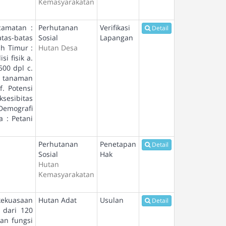
Kemasyarakatan
camatan :
Perhutanan
Verifikasi
Detail
Batas-batas
Sosial
Lapangan
ah Timur :
Hutan Desa
i fisik a.
00 dpl c.
is tanaman
f. Potensi
ksesibitas
Demografi
 : Petani
Perhutanan
Penetapan
Detail
Sosial
Hak
Hutan
Kemasyarakatan
kekuasaan
Hutan Adat
Usulan
Detail
 dari 120
an fungsi