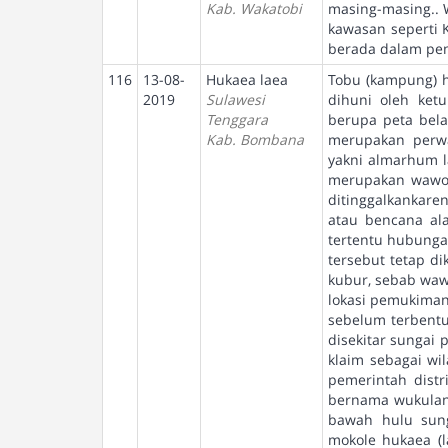
Kab. Wakatobi
masing-masing.. 
kawasan seperti 
berada dalam pen
116
13-08-
Hukaea laea
Tobu (kampung) h
2019
Sulawesi
dihuni oleh ket
Tenggara
berupa peta bel
Kab. Bombana
merupakan perwak
yakni almarhum l
merupakan wawor
ditinggalkankare
atau bencana al
tertentu hubung
tersebut tetap d
kubur, sebab waw
lokasi pemukiman
sebelum terbent
disekitar sungai
klaim sebagai wi
pemerintah dist
bernama wukulanu
bawah hulu sung
mokole hukaea (