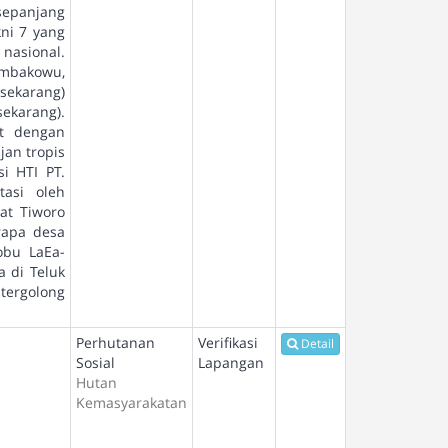
sepanjang
ni 7 yang
nasional.
ambakowu,
sekarang)
ekarang).
at dengan
an tropis
i HTI PT.
tasi oleh
at Tiworo
rapa desa
obu LaEa-
 di Teluk
 tergolong
Perhutanan
Verifikasi
Detail
Sosial
Lapangan
Hutan
Kemasyarakatan