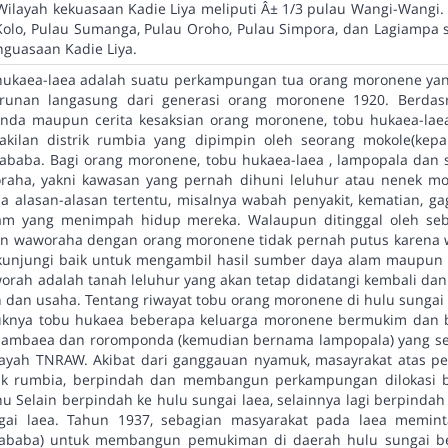
Wilayah kekuasaan Kadie Liya meliputi Â± 1/3 pulau Wangi-Wangi
Kolo, Pulau Sumanga, Pulau Oroho, Pulau Simpora, dan Lagiampa 
guasaan Kadie Liya.
ukaea-laea adalah suatu perkampungan tua orang moronene yang
urunan langasung dari generasi orang moronene 1920. Berdas
anda maupun cerita kesaksian orang moronene, tobu hukaea-lae
ilan distrik rumbia yang dipimpin oleh seorang mokole(kepala
ababa. Bagi orang moronene, tobu hukaea-laea , lampopala dan s
aha, yakni kawasan yang pernah dihuni leluhur atau nenek m
na alasan-alasan tertentu, misalnya wabah penyakit, kematian, g
am yang menimpah hidup mereka. Walaupun ditinggal oleh se
an waworaha dengan orang moronene tidak pernah putus karena
ikunjungi baik untuk mengambil hasil sumber daya alam maupun 
orah adalah tanah leluhur yang akan tetap didatangi kembali dan
 dan usaha. Tentang riwayat tobu orang moronene di hulu sungai 
uknya tobu hukaea beberapa keluarga moronene bermukim dan 
 pambaea dan roromponda (kemudian bernama lampopala) yang se
layah TNRAW. Akibat dari ganggauan nyamuk, masayrakat atas pe
rik rumbia, berpindah dan membangun perkampungan dilokasi 
 Selain berpindah ke hulu sungai laea, selainnya lagi berpinda
ai laea. Tahun 1937, sebagian masyarakat pada laea memin
lababa) untuk membangun pemukiman di daerah hulu sungai b