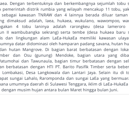
aea. Dengan terbentuknya dan berkembangnya sejumlah tobu 
a pemerintah distrik rumbia yang wilayah mencakup 11 tobu, yak
m sebagai kawasan TNRAW dan 4 lainnya berada diluar taman 
ang dimaksud adalah, laea, hukaea, wukulano, wawompoo, w
angakan 4 tobu laninya adalah rarongkeu (desa lameroro 
n II wambubangka sekrang) serta tembe (desa hukaea baru s
is dan lingkungan alam LaEa-HukaEa memiliki kawasan ulay
mumnya datar didominasi oleh hamparan padang savana, hutan huj
dan hutan Mangrove. Di bagian barat berbatasan dengan lokas
 Timber dan Osu (gunung) Mendoke, bagian utara yang diba
tumohai dan Tawunaula, bagian timur berbatasan dengan sel
an berbatasan dengan HTI PT. Barito Pasifik Timber serta bebe
 Lombakasi, Desa Langkowala dan Lantari Jaya. Selain itu di t
apat sungai Lahalo, Raromponda dan sungai LaEa yang bermuara
mana umumnya daerah di Sulawesi Tenggara, iklim di LaEa-HukaEa
is dengan musim hujan antara bulan Maret hingga bulan Juni.