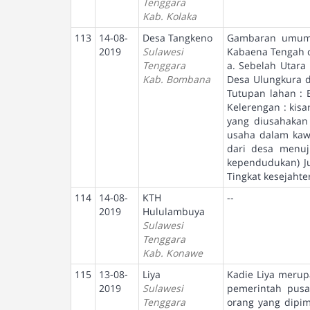
Tenggara
Kab. Kolaka
113
14-08-
Desa Tangkeno
Gambaran umum 
2019
Sulawesi
Kabaena Tengah c. 
Tenggara
a. Sebelah Utara 
Kab. Bombana
Desa Ulungkura d.
Tutupan lahan : 
Kelerengan : kisa
yang diusahakan m
usaha dalam kawa
dari desa menuju
kependudukan) J
Tingkat kesejahte
114
14-08-
KTH
--
2019
Hululambuya
Sulawesi
Tenggara
Kab. Konawe
115
13-08-
Liya
Kadie Liya merup
2019
Sulawesi
pemerintah pusat
Tenggara
orang yang dipim