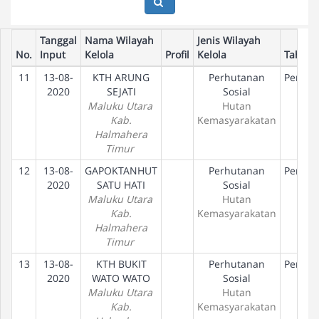
Tanggal
Nama Wilayah
Jenis Wilayah
No.
Input
Kelola
Profil
Kelola
Tahap
11
13-08-
KTH ARUNG
Perhutanan
Peneta
2020
SEJATI
Sosial
Hak
Maluku Utara
Hutan
Kab.
Kemasyarakatan
Halmahera
Timur
12
13-08-
GAPOKTANHUT
Perhutanan
Peneta
2020
SATU HATI
Sosial
Hak
Maluku Utara
Hutan
Kab.
Kemasyarakatan
Halmahera
Timur
13
13-08-
KTH BUKIT
Perhutanan
Peneta
2020
WATO WATO
Sosial
Hak
Maluku Utara
Hutan
Kab.
Kemasyarakatan