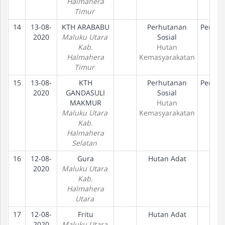
Halmahera
Timur
14
13-08-
KTH ARABABU
Perhutanan
Peneta
2020
Maluku Utara
Sosial
Hak
Kab.
Hutan
Halmahera
Kemasyarakatan
Timur
15
13-08-
KTH
Perhutanan
Peneta
2020
GANDASULI
Sosial
Hak
MAKMUR
Hutan
Maluku Utara
Kemasyarakatan
Kab.
Halmahera
Selatan
16
12-08-
Gura
Hutan Adat
2020
Maluku Utara
Kab.
Halmahera
Utara
17
12-08-
Fritu
Hutan Adat
2020
Maluku Utara