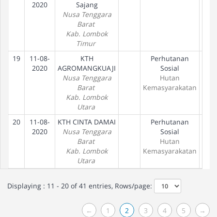
2020
Sajang
Nusa Tenggara
Barat
Kab. Lombok
Timur
19
11-08-
KTH
Perhutanan
Pen
2020
AGROMANGKUAJI
Sosial
Nusa Tenggara
Hutan
Barat
Kemasyarakatan
Kab. Lombok
Utara
20
11-08-
KTH CINTA DAMAI
Perhutanan
Pen
2020
Nusa Tenggara
Sosial
Barat
Hutan
Kab. Lombok
Kemasyarakatan
Utara
Displaying : 11 - 20 of 41 entries, Rows/page:
←
1
2
3
4
5
→